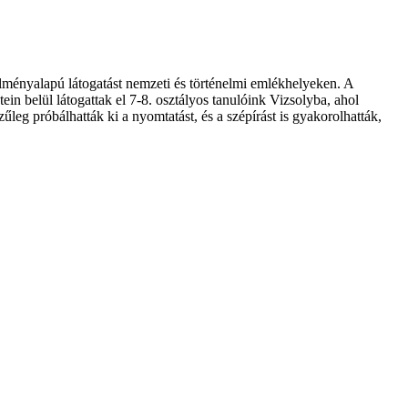
ményalapú látogatást nemzeti és történelmi emlékhelyeken. A
in belül látogattak el 7-8. osztályos tanulóink Vizsolyba, ahol
eg próbálhatták ki a nyomtatást, és a szépírást is gyakorolhatták,