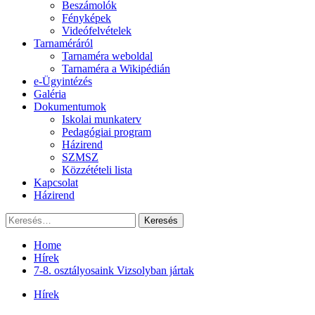
Beszámolók
Fényképek
Videófelvételek
Tarnaméráról
Tarnaméra weboldal
Tarnaméra a Wikipédián
e-Ügyintézés
Galéria
Dokumentumok
Iskolai munkaterv
Pedagógiai program
Házirend
SZMSZ
Közzétételi lista
Kapcsolat
Házirend
Keresés:
Home
Hírek
7-8. osztályosaink Vizsolyban jártak
Hírek