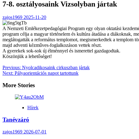
7-8. osztályosaink Vizsolyban jártak
zajos1969
2025-11-20
A Nemzeti Emlékezetpedagógiai Program egy olyan oktatási kezdemény
program célja a magyar történelem és kultúra átadása a diákoknak, mege
meglátogatták a református templomot, megismerkedtek a templom történ
majd adventi kézműves-foglalkozáson vettek részt.
A gyerekek sok-sok új élménnyel és ismerettel gazdagodtak.
Köszönjük a lehetőséget!
Post
Previous:
Nyolcadikosaink cirkuszban jártak
Next:
Pályaorientációs napot tartottunk
navigation
More Stories
Hírek
Tanévzáró
zajos1969
2026-07-01