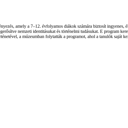
ezés, amely a 7–12. évfolyamos diákok számára biztosít ingyenes, él
rősítve nemzeti identitásukat és történelmi tudásukat. E program kerete
etével, a múzeumban folytatták a programot, ahol a tanulók saját kezűl