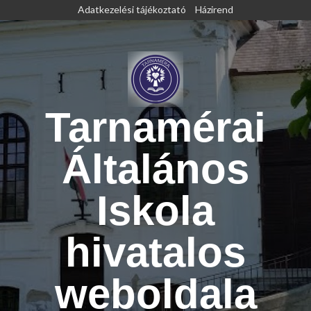
Skip
Adatkezelési tájékoztató
Házirend
to
content
Tarnamérai
Általános
Iskola
hivatalos
weboldala