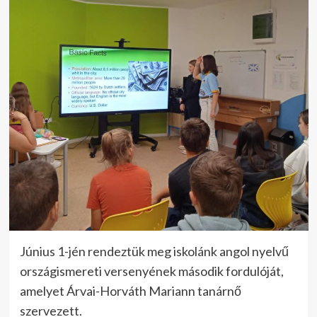
Június 1-jén rendeztük meg iskolánk angol nyelvű
országismereti versenyének második fordulóját,
amelyet Árvai-Horváth Mariann tanárnő
szervezett.