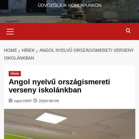
ÜDVÖZÖLJÜK HONLAPUNKON
Primary
Menu
HOME
HÍREK
ANGOL NYELVŰ ORSZÁGISMERETI VERSENY
ISKOLÁNKBAN
Hírek
Angol nyelvű országismereti
verseny iskolánkban
zajos1969
2026-06-04