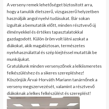
A verseny remek lehetőséget biztosított arra,
hogy a tanulók életszerű, vizsgaszerű helyzetben
használják angol nyelvi tudásukat. Bár sokan
izgultak a bemutatók előtt, minden résztvevő új
élményekkel és értékes tapasztalatokkal
gazdagodott. Külön öröm volt látni azokat a
diákokat, akik magabiztosan, természetes
nyelvhasználattal és szép kiejtéssel mutatták be
munkájukat.
Gratulálunk minden versenyzőnek a lelkiismeretes
felkészüléshez és a sikeres szerepléshez!
Köszönjük Árvai-Horváth Mariann tanárnőnek a
verseny megszervezését, valamint a résztvevő
diákoknak a lelkes felkészülést és szereplést!