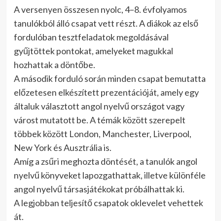
A versenyen összesen nyolc, 4–8. évfolyamos
tanulókból álló csapat vett részt. A diákok az első
fordulóban tesztfeladatok megoldásával
gyűjtöttek pontokat, amelyeket magukkal
hozhattak a döntőbe.
A második forduló során minden csapat bemutatta
előzetesen elkészített prezentációját, amely egy
általuk választott angol nyelvű országot vagy
várost mutatott be. A témák között szerepelt
többek között London, Manchester, Liverpool,
New York és Ausztrália is.
Amíg a zsűri meghozta döntését, a tanulók angol
nyelvű könyveket lapozgathattak, illetve különféle
angol nyelvű társasjátékokat próbálhattak ki.
A legjobban teljesítő csapatok oklevelet vehettek
át.