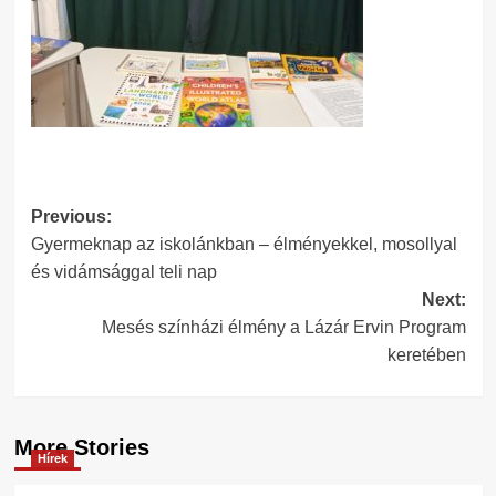
Post
Previous:
Gyermeknap az iskolánkban – élményekkel, mosollyal
navigation
és vidámsággal teli nap
Next:
Mesés színházi élmény a Lázár Ervin Program
keretében
More Stories
Hírek