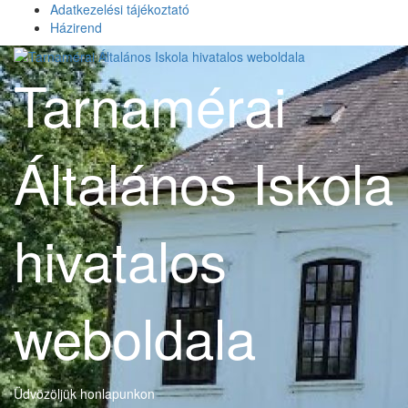
Skip
Adatkezelési tájékoztató
to
Házirend
content
Tarnamérai
Általános Iskola
hivatalos
weboldala
Üdvözöljük honlapunkon