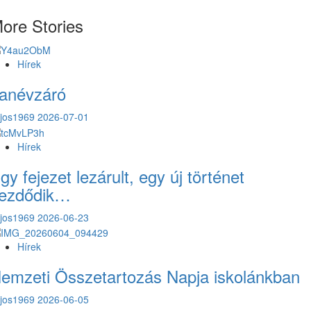
navigation
ore Stories
Hírek
anévzáró
ajos1969
2026-07-01
Hírek
gy fejezet lezárult, egy új történet
ezdődik…
ajos1969
2026-06-23
Hírek
emzeti Összetartozás Napja iskolánkban
ajos1969
2026-06-05