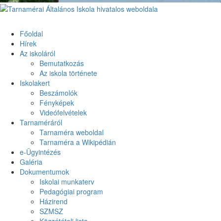
Primary
Menu
Tarnamérai Általános Iskola hivatalos weboldala
Főoldal
Hírek
Az iskoláról
Bemutatkozás
Az iskola története
Iskolakert
Beszámolók
Fényképek
Videófelvételek
Tarnaméráról
Tarnaméra weboldal
Tarnaméra a Wikipédián
e-Ügyintézés
Galéria
Dokumentumok
Iskolai munkaterv
Pedagógiai program
Házirend
SZMSZ
Közzétételi lista