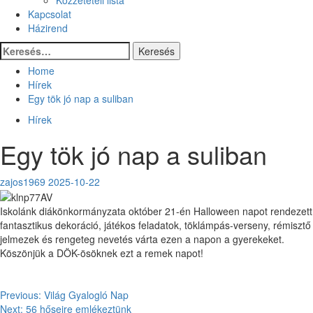
Kapcsolat
Házirend
Keresés:
Home
Hírek
Egy tök jó nap a suliban
Hírek
Egy tök jó nap a suliban
zajos1969
2025-10-22
Iskolánk diákönkormányzata október 21-én Halloween napot rendezett
fantasztikus dekoráció, játékos feladatok, töklámpás-verseny, rémisztő
jelmezek és rengeteg nevetés várta ezen a napon a gyerekeket.
Köszönjük a DÖK-ösöknek ezt a remek napot!
Post
Previous:
Világ Gyalogló Nap
Next:
56 hőseire emlékeztünk