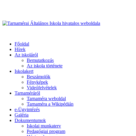
Üdvözöljük honlapunkon
Primary
Menu
Tarnamérai Általános Iskola hivatalos weboldala
Főoldal
Hírek
Az iskoláról
Bemutatkozás
Az iskola története
Iskolakert
Beszámolók
Fényképek
Videófelvételek
Tarnaméráról
Tarnaméra weboldal
Tarnaméra a Wikipédián
e-Ügyintézés
Galéria
Dokumentumok
Iskolai munkaterv
Pedagógiai program