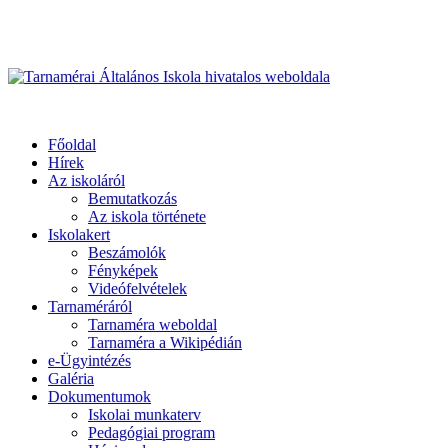
Üdvözöljük honlapunkon
Primary
Menu
Tarnamérai Általános Iskola hivatalos weboldala
Főoldal
Hírek
Az iskoláról
Bemutatkozás
Az iskola története
Iskolakert
Beszámolók
Fényképek
Videófelvételek
Tarnaméráról
Tarnaméra weboldal
Tarnaméra a Wikipédián
e-Ügyintézés
Galéria
Dokumentumok
Iskolai munkaterv
Pedagógiai program