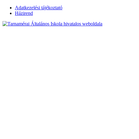
Skip
Adatkezelési tájékoztató
to
Házirend
content
Tarnamérai
Általános Iskola
hivatalos
weboldala