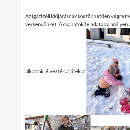
Az igazi téli időjárásnak köszönhetően végr
versenyünket. A csapatok feladata valamilyen 
alkottak, élvezték a játékot.