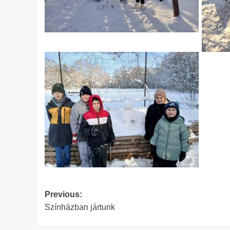
Post
Previous:
Színházban jártunk
navigation