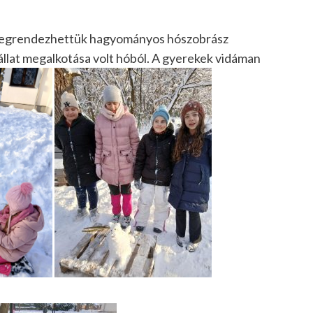
e megrendezhettük hagyományos hószobrász
állat megalkotása volt hóból. A gyerekek vidáman