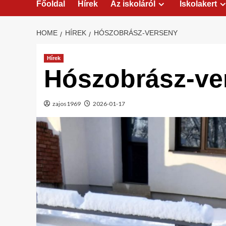
Főoldal
Hírek
Az iskoláról
Iskolakert
HOME
HÍREK
HÓSZOBRÁSZ-VERSENY
Hírek
Hószobrász-ve
zajos1969
2026-01-17