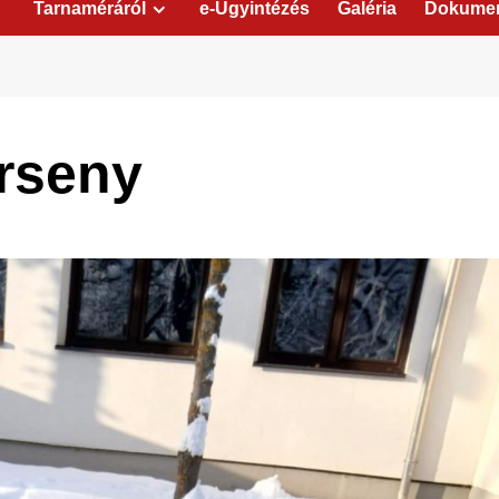
Tarnaméráról
e-Ügyintézés
Galéria
Dokume
rseny