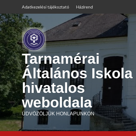
Skip
Adatkezelési tájékoztató
Házirend
to
content
Tarnamérai
Általános Iskola
hivatalos
weboldala
ÜDVÖZÖLJÜK HONLAPUNKON