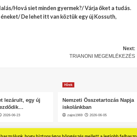
lalás/Hová siet minden gyermek?/ Várja őket a tudás.
neket/ De lehet itt van köztük egy új Kossuth,
Next:
TRIANONI MEGEMLÉKEZÉS
Hírek
t lezárult, egy új
Nemzeti Összetartozás Napja
kezdődik…
iskolánkban
2026-06-23
zajos1969
2026-06-05
használunk, hogy biztonságos böngészés mellett a legjobb felhaszn