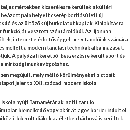
eljes mértékben kicserélésre kerültek a kültéri
 beázott pala helyett cserép borítású lett új
sdó és az öltözők új burkolatot kaptak. Kialakításra
r funkcióját vesztett széntárolóból. Az újonnan
ültek, internet elérhetőséggel, mely tanulóink számára
s mellett a modern tanulási technikák alkalmazását,
jük. A pályázati keretből beszerzésre került sport és
k a minőségi munkavégzéshez.
ében megújult, mely méltó körülményeket biztosít
lapot jelent a XXI. századi modern iskola
 iskola nyújt Tarnamérának, az itt tanuló
mtalan kiemelkedő vagy akár átlagos karrier indult el
i közül kikerült diákok az életben bárhová is kerültek,