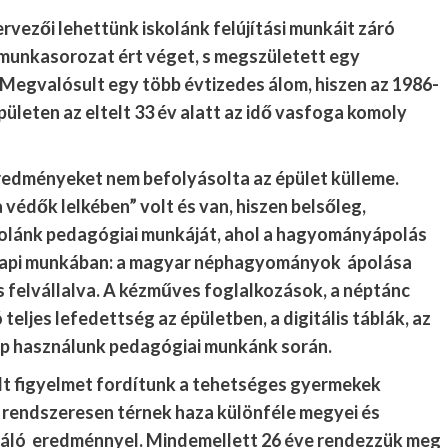
vezői lehettünk iskolánk felújítási munkáit záró
munkasorozat ért véget, s megszületett egy
 Megvalósult egy több évtizedes álom, hiszen az 1986-
pületen az eltelt 33 év alatt az idő vasfoga komoly
redményeket nem befolyásolta az épület külleme.
 védők lelkében” volt és van, hiszen belsőleg,
kolánk pedagógiai munkáját, ahol a hagyományápolás
nnapi munkában: a magyar néphagyományok ápolása
 is felvállalva. A kézműves foglalkozások, a néptánc
 teljes lefedettség az épületben, a digitális táblák, az
nap használunk pedagógiai munkánk során.
lt figyelmet fordítunk a tehetséges gyermekek
k rendszeresen térnek haza különféle megyei és
iváló eredménnyel. Mindemellett 26 éve rendezzük meg