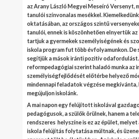
az Arany László Megyei Meseíró Versenyt, 
tanulói színvonalas mesékkel. Kiemelkedünk
oktatásában, az országos szintű versenyek
tanulói, ennek is köszönhetően elnyertük az
tartjuk a gyermekek személyiségének és szo
iskola program fut több évfolyamunkon. De s
segítjük a mások iránti pozitív odafordulást
reformpedagógiai szerint haladó munka az i
személyiségfejlődését előtérbe helyező
mód
mindennapi feladatok végzése megkívánta, h
megújuljon iskolánk.
A mai napon egy felújított iskolával gazda
pedagógusok, a szülők örülnek, hanem a tel
rendszeres helyszíne is ez az épület, melye
iskola felújítás folytatása múltnak, és üzene