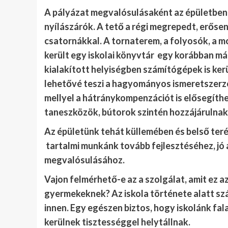
A pályázat megvalósulásaként az épületben t
nyílászárók. A tető a régi megrepedt, erősen
csatornákkal. A tornaterem, a folyosók, a mo
került egy iskolai könyvtár egy korábban má
kialakított helyiségben számítógépek is ker
lehetővé teszi a hagyományos ismeretszerzé
mellyel a hátránykompenzációt is elősegíthet
taneszközök, bútorok szintén hozzájárulna
Az épületünk tehát küllemében és belső ter
tartalmi munkánk tovább fejlesztéséhez, jó a
megvalósulásához.
Vajon felmérhető-e az a szolgálat, amit ez az
gyermekeknek? Az iskola története alatt szá
innen. Egy egészen biztos, hogy iskolánk fala
kerülnek tisztességgel helytállnak.