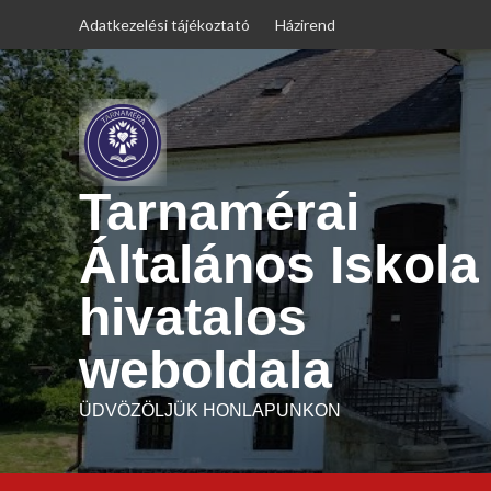
Skip
Adatkezelési tájékoztató
Házirend
to
content
Tarnamérai
Általános Iskola
hivatalos
weboldala
ÜDVÖZÖLJÜK HONLAPUNKON