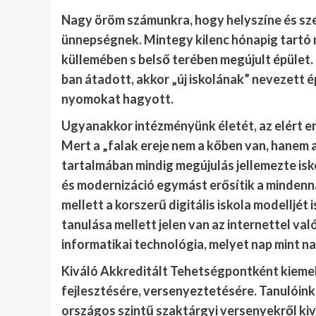
Nagy öröm számunkra, hogy helyszíne és szer
ünnepségnek. Mintegy kilenc hónapig tartó 
küllemében s belső terében megújult épület.
ban átadott, akkor „új iskolának” nevezett é
nyomokat hagyott.
Ugyanakkor intézményünk életét, az elért e
Mert a „falak ereje nem a kőben van, hanem a
tartalmában mindig megújulás jellemezte is
és modernizáció egymást erősítik a minde
mellett a korszerű digitális iskola modelljét
tanulása mellett jelen van az internettel való
informatikai technológia, melyet nap mint 
Kiváló Akkreditált Tehetségpontként kieme
fejlesztésére, versenyeztetésére. Tanulóin
országos szintű szaktárgyi versenyekről k