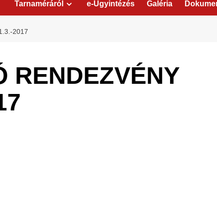
Tarnaméráról
e-Ügyintézés
Galéria
Dokume
.3.-2017
Ó RENDEZVÉNY
17