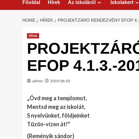
Főoldal
Hírek
Az iskoláról
Iskolakert
HOME
HÍREK
PROJEKTZÁRÓ RENDEZVÉNY EFOP 4.1
Hírek
PROJEKTZÁR
EFOP 4.1.3.-20
admin
2019-06-03
„Óvd meg a templomot,
Mentsd meg az iskolát,
S nyelvünket, földjeinket
Tűzön-vízen át!”
(Reményik sándor)