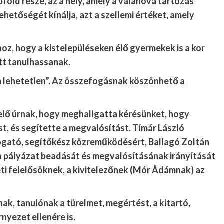
őföld része, az a hely, amely a valahová tartozás
hetőségét kínálja, azt a szellemi értéket, amely
oz, hogy a kistelepüléseken élő gyermekek is a kor
tt tanulhassanak.
 lehetetlen”. Az összefogásnak köszönhető a
elő úrnak, hogy meghallgatta kérésünket, hogy
st, és segítette a megvalósítást. Tímár László
ogató, segítőkész közreműködésért, Ballagó Zoltán
 a pályázat beadását és megvalósításának irányítását
eti felelősöknek, a kivitelezőnek (Mór Ádámnak) az
, tanulónak a türelmet, megértést, a kitartó,
nyezet ellenére is.