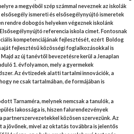
melyre a megyéből szép számmal neveznek az iskolák
 elsősegély ismereti és elsősegélynyújtó ismeretek
en rendre dobogós helyeken végeznek iskolánk
 Elsősegélynyújtó referencia iskola címet. Fontosnak
ciális kompetenciájának fejlesztését, ezért Boldog
aját fejlesztésű közösségi foglalkozásokkal is
. Majd az új tanévtől bevezetésre kerül a Jenaplan
nduló 1. évfolyamon, mely a
gyermekek
szer.
Az évtizedek alatti tartalmi innovációk, a
ogy ne csak tartalmában, de formájában is
godott Tarnaméra, melynek nemcsak a tanulók, a
epülés lakossága is, hiszen falurendezvények
t a partnerszervezetekkel közösen szervezünk. Az
t a jövőnek, mivel az oktatás továbbra is jelentős