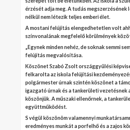
szerepet tölt be életünkben. Az iskola a szül
érzését adja meg. A tudás megszerzésének le
nélkül nem létezik teljes emberi élet.
A mostani felújítás elengedhetetlen volt ahh
színvonalának megfelelő körülmények közö
„Egynek minden nehéz, de soknak semmi sem
felújítás megvalósítása.
Köszönet Szabó Zsolt országgyűlési képvis
felkarolta az iskola felújítási kezdeményezé
polgármester úrnak szintén köszönet a tám
igazgató úrnak és a tankerületi vezetésnek
köszönjük. A műszaki ellenőrnek, a tankerül
együttműködést.
S végül köszönöm valamennyi munkatársamnak
eredményes munkát a porfelhő és a zajos kör