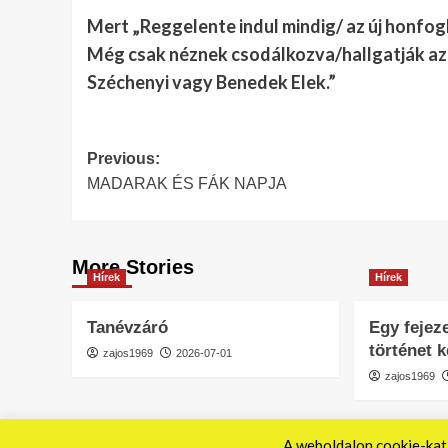
Mert „Reggelente indul mindig/ az új honfog
Még csak néznek csodálkozva/hallgatják az é
Széchenyi vagy Benedek Elek.”
Post
Previous:
MADARAK ÉS FÁK NAPJA
navigation
More Stories
Hírek
Hírek
Tanévzáró
Egy fejeze
történet 
zajos1969
2026-07-01
zajos1969
A weboldalon cookie-kat 