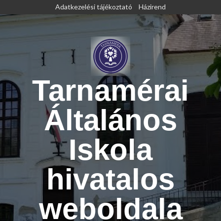
Skip
Adatkezelési tájékoztató
Házirend
to
content
Tarnamérai
Általános
Iskola
hivatalos
weboldala