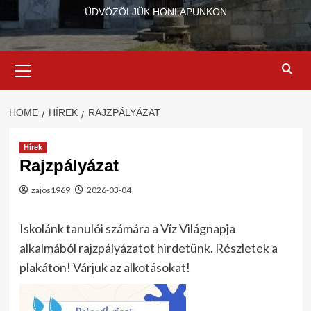
ÜDVÖZÖLJÜK HONLAPUNKON
Primary
Menu
HOME
HÍREK
RAJZPÁLYÁZAT
Hírek
Rajzpályázat
zajos1969
2026-03-04
Iskolánk tanulói számára a Víz Világnapja
alkalmából rajzpályázatot hirdetünk. Részletek a
plakáton! Várjuk az alkotásokat!