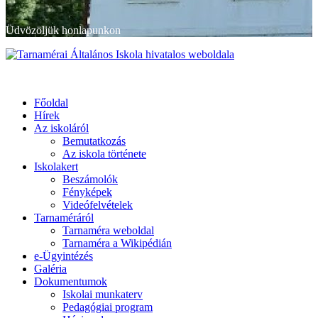
Üdvözöljük honlapunkon
Primary
Menu
Tarnamérai Általános Iskola hivatalos weboldala
Főoldal
Hírek
Az iskoláról
Bemutatkozás
Az iskola története
Iskolakert
Beszámolók
Fényképek
Videófelvételek
Tarnaméráról
Tarnaméra weboldal
Tarnaméra a Wikipédián
e-Ügyintézés
Galéria
Dokumentumok
Iskolai munkaterv
Pedagógiai program