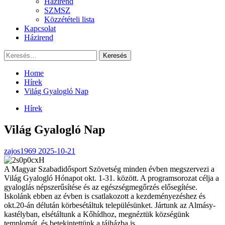
Házirend
SZMSZ
Közzétételi lista
Kapcsolat
Házirend
Keresés:
Home
Hírek
Világ Gyalogló Nap
Hírek
Világ Gyalogló Nap
zajos1969
2025-10-21
A Magyar Szabadidősport Szövetség minden évben megszervezi a
Világ Gyalogló Hónapot okt. 1-31. között. A programsorozat célja a
gyaloglás népszerűsítése és az egészségmegőrzés elősegítése.
Iskolánk ebben az évben is csatlakozott a kezdeményezéshez és
okt.20-án délután körbesétáltuk településünket. Jártunk az Almásy-
kastélyban, elsétáltunk a Kőhídhoz, megnéztük községünk
templomát, és betekintettünk a tájházba is.