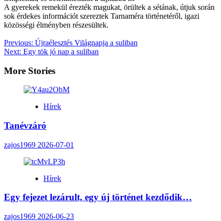
A gyerekek remekül érezték magukat, örültek a sétának, útjuk során
sok érdekes információt szereztek Tarnaméra történetéről, igazi
közösségi élményben részesültek.
Post
Previous:
Újraélesztés Világnapja a suliban
Next:
Egy tök jó nap a suliban
navigation
More Stories
Hírek
Tanévzáró
zajos1969
2026-07-01
Hírek
Egy fejezet lezárult, egy új történet kezdődik…
zajos1969
2026-06-23