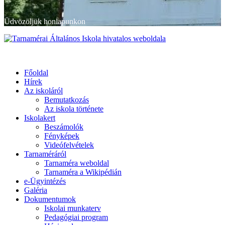
Üdvözöljük honlapunkon
Primary
Menu
Tarnamérai Általános Iskola hivatalos weboldala
Főoldal
Hírek
Az iskoláról
Bemutatkozás
Az iskola története
Iskolakert
Beszámolók
Fényképek
Videófelvételek
Tarnaméráról
Tarnaméra weboldal
Tarnaméra a Wikipédián
e-Ügyintézés
Galéria
Dokumentumok
Iskolai munkaterv
Pedagógiai program