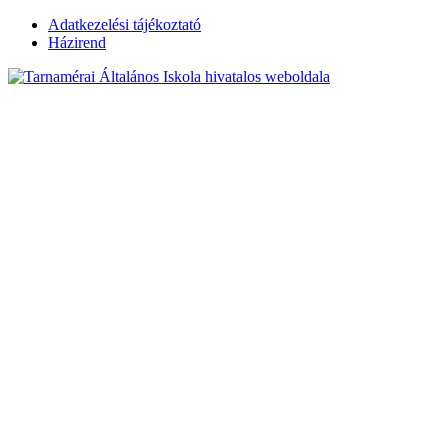
Skip
Adatkezelési tájékoztató
to
Házirend
content
Tarnamérai
Általános Iskola
hivatalos
weboldala