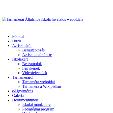
Üdvözöljük honlapunkon
Primary
Menu
Tarnamérai Általános Iskola hivatalos weboldala
Főoldal
Hírek
Az iskoláról
Bemutatkozás
Az iskola története
Iskolakert
Beszámolók
Fényképek
Videófelvételek
Tarnaméráról
Tarnaméra weboldal
Tarnaméra a Wikipédián
e-Ügyintézés
Galéria
Dokumentumok
Iskolai munkaterv
Pedagógiai program