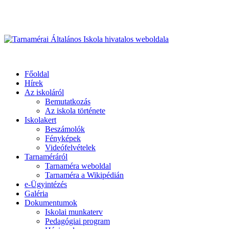
Üdvözöljük honlapunkon
Primary
Menu
Tarnamérai Általános Iskola hivatalos weboldala
Főoldal
Hírek
Az iskoláról
Bemutatkozás
Az iskola története
Iskolakert
Beszámolók
Fényképek
Videófelvételek
Tarnaméráról
Tarnaméra weboldal
Tarnaméra a Wikipédián
e-Ügyintézés
Galéria
Dokumentumok
Iskolai munkaterv
Pedagógiai program