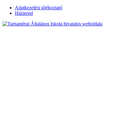
Skip
Adatkezelési tájékoztató
to
Házirend
content
Tarnamérai
Általános Iskola
hivatalos
weboldala