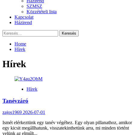
Házirend
SZMSZ
Közzétételi lista
Kapcsolat
Házirend
Keresés:
Home
Hírek
Hírek
Hírek
Tanévzáró
zajos1969
2026-07-01
Ismét elérkeztünk egy tanév végéhez. Egy olyan pillanathoz, amikor
egy kicsit megállhatunk, visszatekinthetünk arra, mi minden történt
velünk az elmúlt...