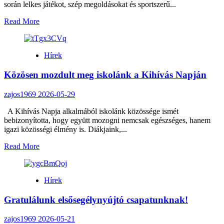
nap
során lelkes játékot, szép megoldásokat és sportszerű...
Read
Read More
more
about
Iskolai
Hírek
focibajnokság
a
Közösen mozdult meg iskolánk a Kihívás Napján
DÖK
szervezésében
zajos1969
2026-05-29
A Kihívás Napja alkalmából iskolánk közössége ismét
bebizonyította, hogy együtt mozogni nemcsak egészséges, hanem
igazi közösségi élmény is. Diákjaink,...
Read
Read More
more
about
Közösen
Hírek
mozdult
meg
Gratulálunk elsősegélynyújtó csapatunknak!
iskolánk
a
Kihívás
zajos1969
2026-05-21