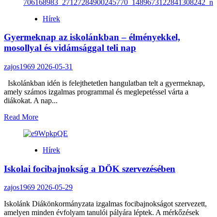
Angol
nyelvű
Hírek
országismereti
verseny
Gyermeknap az iskolánkban – élményekkel,
iskolánkban
mosollyal és vidámsággal teli nap
zajos1969
2026-05-31
Iskolánkban idén is felejthetetlen hangulatban telt a gyermeknap,
amely számos izgalmas programmal és meglepetéssel várta a
diákokat. A nap...
Read
Read More
more
about
Gyermeknap
Hírek
az
iskolánkban
Iskolai focibajnokság a DÖK szervezésében
–
élményekkel,
mosollyal
zajos1969
2026-05-29
és
vidámsággal
Iskolánk Diákönkormányzata izgalmas focibajnokságot szervezett,
teli
amelyen minden évfolyam tanulói pályára léptek. A mérkőzések