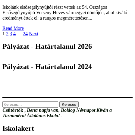
Napján
Iskolánk elsősegélynyújtói részt vettek az 54. Országos
Elsősegélynyújtó Verseny Heves vármegyei döntőjén, ahol kiváló
eredményt értek el: a rangos megmérettetésen...
Read
Read More
Bejegyzések
more
1
2
3
4
…
24
Next
about
lapozása
Gratulálunk
Pályázat - Határtalanul 2026
elsősegélynyújtó
csapatunknak!
Pályázat - Határtalanul 2024
Keresés:
Csütörtök
,
Berta napja van, Boldog Névnapot Kíván a
Tarnamérai Általános iskola!
.
Iskolakert