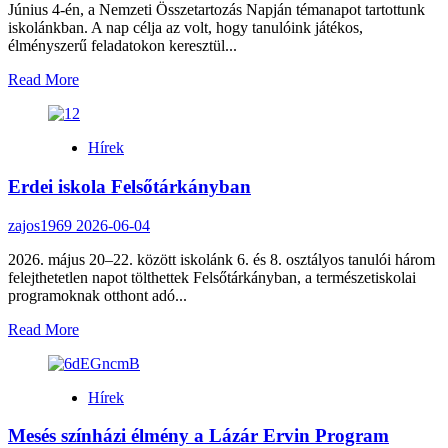
Június 4-én, a Nemzeti Összetartozás Napján témanapot tartottunk
iskolánkban. A nap célja az volt, hogy tanulóink játékos,
élményszerű feladatokon keresztül...
Read
Read More
more
about
Nemzeti
Hírek
Összetartozás
Napja
Erdei iskola Felsőtárkányban
iskolánkban
zajos1969
2026-06-04
2026. május 20–22. között iskolánk 6. és 8. osztályos tanulói három
felejthetetlen napot tölthettek Felsőtárkányban, a természetiskolai
programoknak otthont adó...
Read
Read More
more
about
Erdei
Hírek
iskola
Felsőtárkányban
Mesés színházi élmény a Lázár Ervin Program