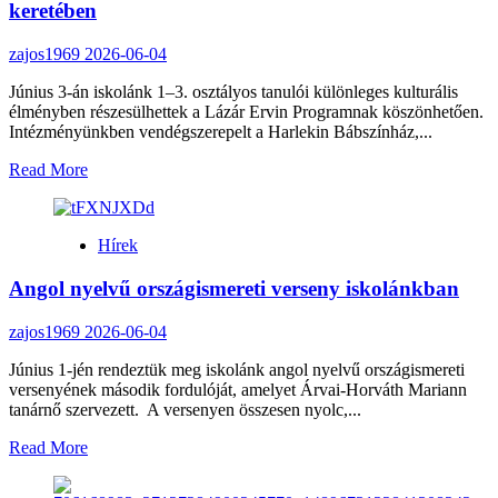
keretében
zajos1969
2026-06-04
Június 3-án iskolánk 1–3. osztályos tanulói különleges kulturális
élményben részesülhettek a Lázár Ervin Programnak köszönhetően.
Intézményünkben vendégszerepelt a Harlekin Bábszínház,...
Read
Read More
more
about
Mesés
Hírek
színházi
élmény
Angol nyelvű országismereti verseny iskolánkban
a
Lázár
Ervin
zajos1969
2026-06-04
Program
keretében
Június 1-jén rendeztük meg iskolánk angol nyelvű országismereti
versenyének második fordulóját, amelyet Árvai-Horváth Mariann
tanárnő szervezett. A versenyen összesen nyolc,...
Read
Read More
more
about