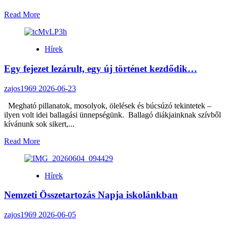
Read
Read More
more
about
Tanévzáró
Hírek
Egy fejezet lezárult, egy új történet kezdődik…
zajos1969
2026-06-23
Megható pillanatok, mosolyok, ölelések és búcsúzó tekintetek –
ilyen volt idei ballagási ünnepségünk. Ballagó diákjainknak szívből
kívánunk sok sikert,...
Read
Read More
more
about
Egy
Hírek
fejezet
lezárult,
Nemzeti Összetartozás Napja iskolánkban
egy
új
történet
zajos1969
2026-06-05
kezdődik…