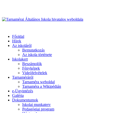
Üdvözöljük honlapunkon
Primary
Menu
Tarnamérai Általános Iskola hivatalos weboldala
Főoldal
Hírek
Az iskoláról
Bemutatkozás
Az iskola története
Iskolakert
Beszámolók
Fényképek
Videófelvételek
Tarnaméráról
Tarnaméra weboldal
Tarnaméra a Wikipédián
e-Ügyintézés
Galéria
Dokumentumok
Iskolai munkaterv
Pedagógiai program