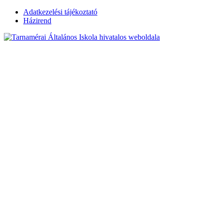
Skip
Adatkezelési tájékoztató
to
Házirend
content
Tarnamérai
Általános Iskola
hivatalos
weboldala