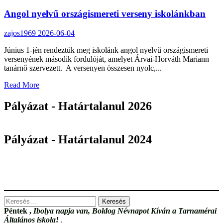
élmény
Angol nyelvű országismereti verseny iskolánkban
a
Lázár
Ervin
zajos1969
2026-06-04
Program
keretében
Június 1-jén rendeztük meg iskolánk angol nyelvű országismereti
versenyének második fordulóját, amelyet Árvai-Horváth Mariann
tanárnő szervezett. A versenyen összesen nyolc,...
Read
Read More
more
about
Pályázat - Határtalanul 2026
Angol
nyelvű
országismereti
Pályázat - Határtalanul 2024
verseny
iskolánkban
Keresés:
Péntek
,
Ibolya napja van, Boldog Névnapot Kíván a Tarnamérai
Általános iskola!
.