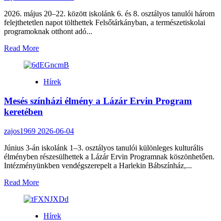
2026. május 20–22. között iskolánk 6. és 8. osztályos tanulói három
felejthetetlen napot tölthettek Felsőtárkányban, a természetiskolai
programoknak otthont adó...
Read
Read More
more
about
Erdei
Hírek
iskola
Felsőtárkányban
Mesés színházi élmény a Lázár Ervin Program
keretében
zajos1969
2026-06-04
Június 3-án iskolánk 1–3. osztályos tanulói különleges kulturális
élményben részesülhettek a Lázár Ervin Programnak köszönhetően.
Intézményünkben vendégszerepelt a Harlekin Bábszínház,...
Read
Read More
more
about
Mesés
Hírek
színházi