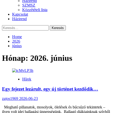
Házirend
SZMSZ
Közzétételi lista
Kapcsolat
Házirend
Keresés:
Home
2026
június
Hónap:
2026. június
Hírek
Egy fejezet lezárult, egy új történet kezdődik…
zajos1969
2026-06-23
Megható pillanatok, mosolyok, ölelések és búcsúzó tekintetek –
ilyen volt idei ballagási ünnepségünk. Ballagó diákjainknak szívből