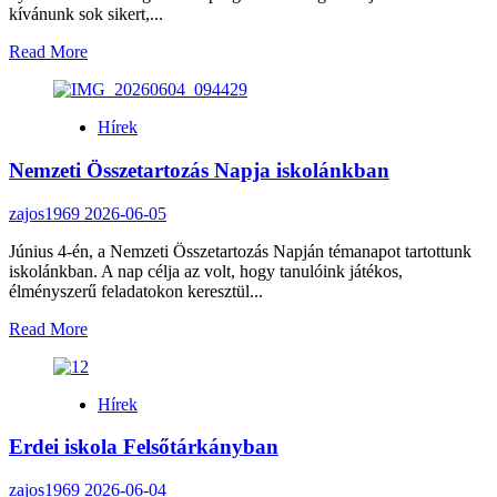
kívánunk sok sikert,...
Read
Read More
more
about
Egy
Hírek
fejezet
lezárult,
Nemzeti Összetartozás Napja iskolánkban
egy
új
történet
zajos1969
2026-06-05
kezdődik…
Június 4-én, a Nemzeti Összetartozás Napján témanapot tartottunk
iskolánkban. A nap célja az volt, hogy tanulóink játékos,
élményszerű feladatokon keresztül...
Read
Read More
more
about
Nemzeti
Hírek
Összetartozás
Napja
Erdei iskola Felsőtárkányban
iskolánkban
zajos1969
2026-06-04