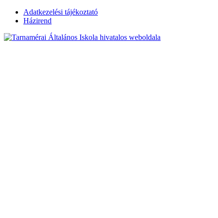
Skip
Adatkezelési tájékoztató
to
Házirend
content
Tarnamérai
Általános Iskola
hivatalos
weboldala