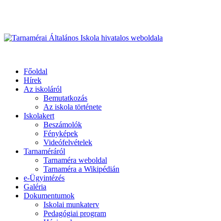
Üdvözöljük honlapunkon
Primary
Menu
Tarnamérai Általános Iskola hivatalos weboldala
Főoldal
Hírek
Az iskoláról
Bemutatkozás
Az iskola története
Iskolakert
Beszámolók
Fényképek
Videófelvételek
Tarnaméráról
Tarnaméra weboldal
Tarnaméra a Wikipédián
e-Ügyintézés
Galéria
Dokumentumok
Iskolai munkaterv
Pedagógiai program