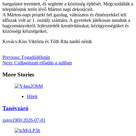
hangulatot teremtett, és segítette a közösség építését. Megcsodálták a
településünk terén lévő Márton napi dekorációt.
A Márton-napi projekt hét gazdag, változatos és élményekkel teli
időszak volt az 1. osztály számára. A gyerekek játékosan tanultak a
hagyományokról, fejlesztették kreativitásukat, kézügyességüket és
közösségi készségeiket.
Kovács-Kiss Viktória és Tóth Rita tanító nénik
Post
Previous:
Fogadódélután
Next:
Csillagászati előadás a suliban
navigation
More Stories
Hírek
Tanévzáró
zajos1969
2026-07-01