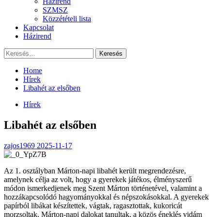
Házirend
SZMSZ
Közzétételi lista
Kapcsolat
Házirend
Keresés:
Home
Hírek
Libahét az elsőben
Hírek
Libahét az elsőben
zajos1969
2025-11-17
Az 1. osztályban Márton-napi libahét került megrendezésre,
amelynek célja az volt, hogy a gyerekek játékos, élményszerű
módon ismerkedjenek meg Szent Márton történetével, valamint a
hozzákapcsolódó hagyományokkal és népszokásokkal. A gyerekek
papírból libákat készítettek, vágtak, ragasztottak, kukoricát
morzsoltak. Márton-napi dalokat tanultak, a közös éneklés vidám