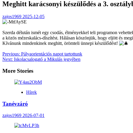
Meghitt karácsonyi készülődés a 3. osztály
zajos1969
2025-12-05
Szerda délután ismét egy csodás, élményekkel teli programon vehette
a közös mézeskalács-díszítést. Hálásan köszönjük, hogy eljött és megis
Kívánunk mindenkinek meghitt, örömteli ünnepi készülődést!
Post
Previous:
Pályaorientációs napot tartottunk
Next:
Iskolacsalogató a Mikulás jegyében
navigation
More Stories
Hírek
Tanévzáró
zajos1969
2026-07-01