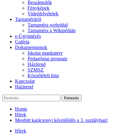
Beszámolók
Fényképek
Videófelvételek
Tarnaméráról
Tarnaméra weboldal
Tarnaméra a Wikipédián
e-Ügyintézés
Galéria
Dokumentumok
Iskolai munkaterv
Pedagógiai program
Házirend
SZMSZ
Közzétételi lista
Kapcsolat
Házirend
Keresés:
Home
Hírek
Meghitt karácsonyi készülődés a 3. osztályban!
Hírek