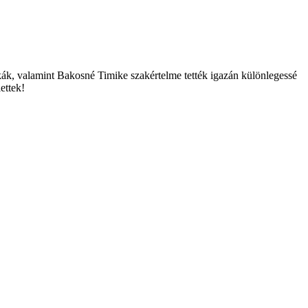
kák, valamint Bakosné Timike szakértelme tették igazán különlegessé
ettek!