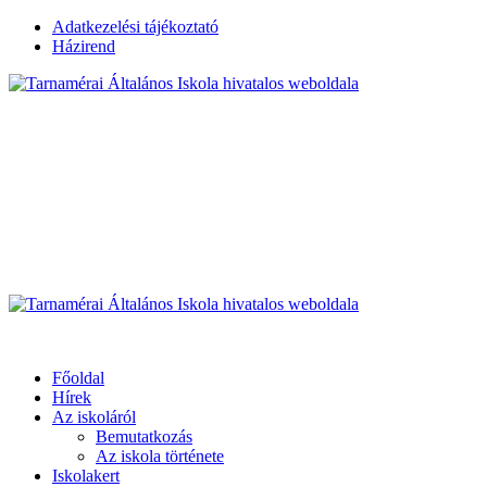
Skip
Adatkezelési tájékoztató
to
Házirend
content
Tarnamérai Általános I
Üdvözöljük honlapunkon
Primary
Menu
Tarnamérai Általános Iskola hivatalos weboldala
Főoldal
Hírek
Az iskoláról
Bemutatkozás
Az iskola története
Iskolakert