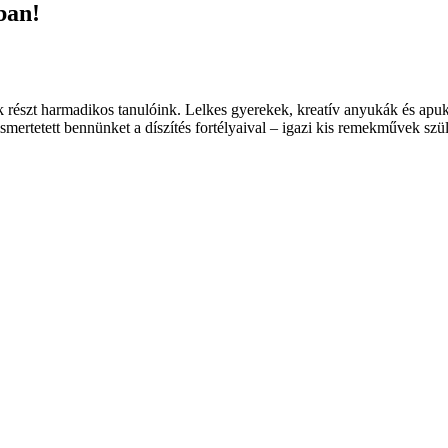
ban!
k részt harmadikos tanulóink. Lelkes gyerekek, kreatív anyukák és apu
mertetett bennünket a díszítés fortélyaival – igazi kis remekművek szül