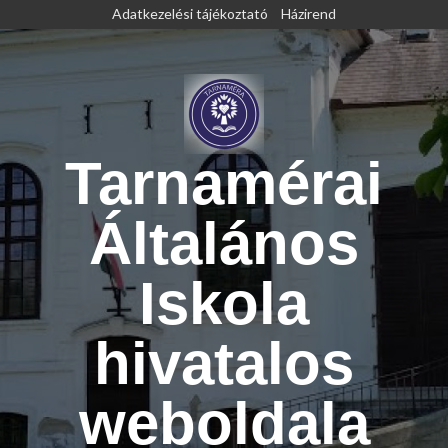
Skip
Adatkezelési tájékoztató
Házirend
to
content
Tarnamérai
Általános
Iskola
hivatalos
weboldala