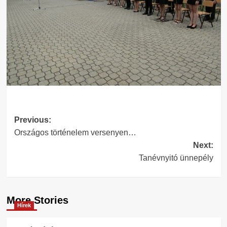
Post
Previous:
Országos történelem versenyen…
navigation
Next:
Tanévnyitó ünnepély
More Stories
Hírek