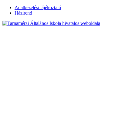
Skip
Adatkezelési tájékoztató
to
Házirend
content
Tarnamérai
Általános Iskola
hivatalos
weboldala