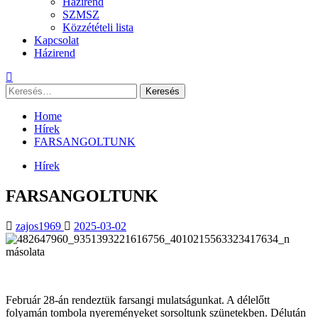
Házirend
SZMSZ
Közzétételi lista
Kapcsolat
Házirend
Keresés:
Home
Hírek
FARSANGOLTUNK
Hírek
FARSANGOLTUNK
zajos1969
2025-03-02
Február 28-án rendeztük farsangi mulatságunkat. A délelőtt
folyamán tombola nyereményeket sorsoltunk szünetekben. Délután