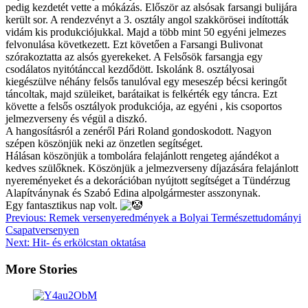
pedig kezdetét vette a mókázás. Először az alsósak farsangi bulijára
került sor. A rendezvényt a 3. osztály angol szakkörösei indították
vidám kis produkciójukkal. Majd a több mint 50 egyéni jelmezes
felvonulása következett. Ezt követően a Farsangi Bulivonat
szórakoztatta az alsós gyerekeket. A Felsősök farsangja egy
csodálatos nyitótánccal kezdődött. Iskolánk 8. osztályosai
kiegészülve néhány felsős tanulóval egy meseszép bécsi keringőt
táncoltak, majd szüleiket, barátaikat is felkérték egy táncra. Ezt
követte a felsős osztályok produkciója, az egyéni , kis csoportos
jelmezverseny és végül a diszkó.
A hangosításról a zenéről Pári Roland gondoskodott. Nagyon
szépen köszönjük neki az önzetlen segítséget.
Hálásan köszönjük a tombolára felajánlott rengeteg ajándékot a
kedves szülőknek. Köszönjük a jelmezverseny díjazására felajánlott
nyereményeket és a dekorációban nyújtott segítséget a Tündérzug
Alapítványnak és Szabó Edina alpolgármester asszonynak.
Egy fantasztikus nap volt.
Post
Previous:
Remek versenyeredmények a Bolyai Természettudományi
Csapatversenyen
navigation
Next:
Hit- és erkölcstan oktatása
More Stories