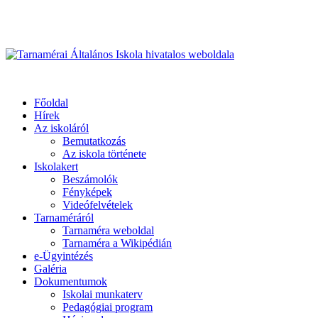
Üdvözöljük honlapunkon
Primary
Menu
Tarnamérai Általános Iskola hivatalos weboldala
Főoldal
Hírek
Az iskoláról
Bemutatkozás
Az iskola története
Iskolakert
Beszámolók
Fényképek
Videófelvételek
Tarnaméráról
Tarnaméra weboldal
Tarnaméra a Wikipédián
e-Ügyintézés
Galéria
Dokumentumok
Iskolai munkaterv
Pedagógiai program