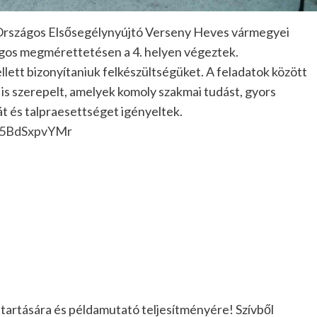
. Országos Elsősegélynyújtó Verseny Heves vármegyei
angos megmérettetésen a 4. helyen végeztek.
lett bizonyítaniuk felkészültségüket. A feladatok között
s is szerepelt, amelyek komoly szakmai tudást, gyors
t és talpraesettséget igényeltek.
35BdSxpvYMr
itartására és példamutató teljesítményére! Szívből