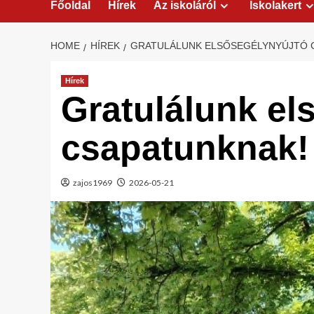
Főoldal
Hírek
Az iskoláról
Iskolakert
HOME
HÍREK
GRATULÁLUNK ELSŐSEGÉLYNYÚJTÓ 
Hírek
Gratulálunk el
csapatunknak!
zajos1969
2026-05-21