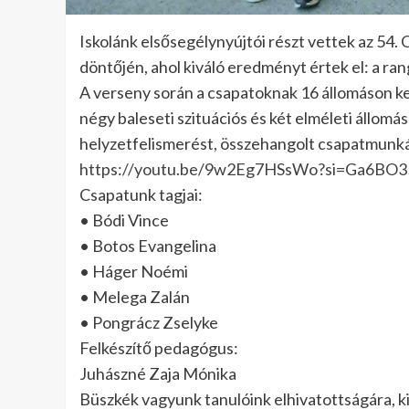
Iskolánk elsősegélynyújtói részt vettek az 54
döntőjén, ahol kiváló eredményt értek el: a r
A verseny során a csapatoknak 16 állomáson kel
négy baleseti szituációs és két elméleti állomá
helyzetfelismerést, összehangolt csapatmunká
https://youtu.be/9w2Eg7HSsWo?si=Ga6BO
Csapatunk tagjai:
• Bódi Vince
• Botos Evangelina
• Háger Noémi
• Melega Zalán
• Pongrácz Zselyke
Felkészítő pedagógus:
Juhászné Zaja Mónika
Büszkék vagyunk tanulóink elhivatottságára, k