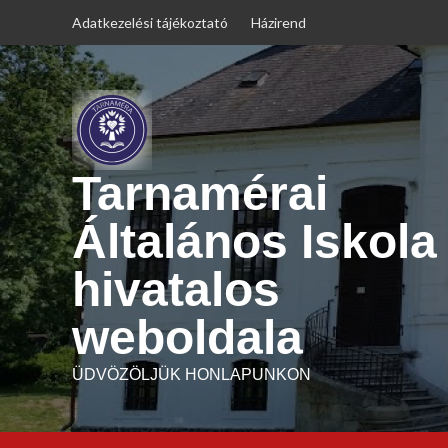
Skip
Adatkezelési tájékoztató
Házirend
to
content
Tarnamérai
Általános Iskola
hivatalos
weboldala
ÜDVÖZÖLJÜK HONLAPUNKON