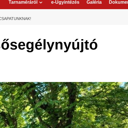
Tarnaméráról
e-Ügyintézés
Galéria
Dokume
CSAPATUNKNAK!
sősegélynyújtó