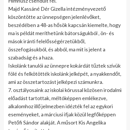
Himnusz csendült fel.
Majd Kassáné Dér Gizella intézményvezető
köszöntötte az ünnepségen jelenlévőket,
beszédében a 48-as hősök kapcsán kiemelte, hogy
ma is példát meríthetünk bátorságukból , ön- és
mások iránti felelősségérzetükből,
összefogásukból, és abból, ma mit is jelent a
szabadság és a haza.
Iskolánk tanulói az ünnepre kokárdát tűztek szívük
fölé és felkötötték iskolánk jelképét, a nyakkendőt,
ami az összetartozást jelképezi számunkra.
7. osztályosaink az iskolai kórussal közösen irodalmi
előadást tartottak, méltóképpen emlékezve,
alkalomhoz illő jelmezben idézték fel az egykori
eseményeket, a márciusi ifjak közül legfőképpen
Petőfi Sándor alakját. A műsort Kis Angelika