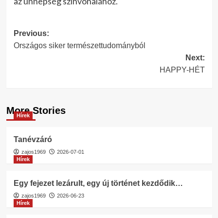
az ünnepség színvonalához.
Post
Previous:
Országos siker természettudományból
navigation
Next:
HAPPY-HÉT
More Stories
Hírek
Tanévzáró
zajos1969
2026-07-01
Hírek
Egy fejezet lezárult, egy új történet kezdődik…
zajos1969
2026-06-23
Hírek