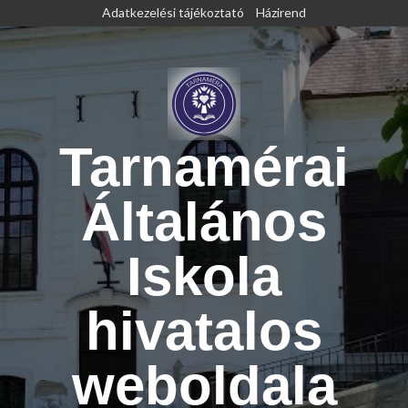
Skip
Adatkezelési tájékoztató
Házirend
to
content
Tarnamérai
Általános
Iskola
hivatalos
weboldala