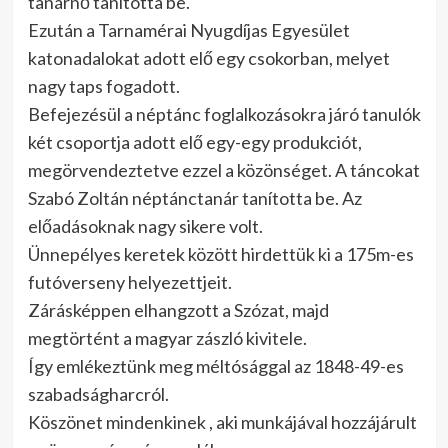
tanárnő tanította be.
Ezután a Tarnamérai Nyugdíjas Egyesület
katonadalokat adott elő egy csokorban, melyet
nagy taps fogadott.
Befejezésül a néptánc foglalkozásokra járó tanulók
két csoportja adott elő egy-egy produkciót,
megörvendeztetve ezzel a közönséget. A táncokat
Szabó Zoltán néptánctanár tanította be. Az
előadásoknak nagy sikere volt.
Ünnepélyes keretek között hirdettük ki a 175m-es
futóverseny helyezettjeit.
Zárásképpen elhangzott a Szózat, majd
megtörtént a magyar zászló kivitele.
Így emlékeztünk meg méltósággal az 1848-49-es
szabadságharcról.
Köszönet mindenkinek , aki munkájával hozzájárult