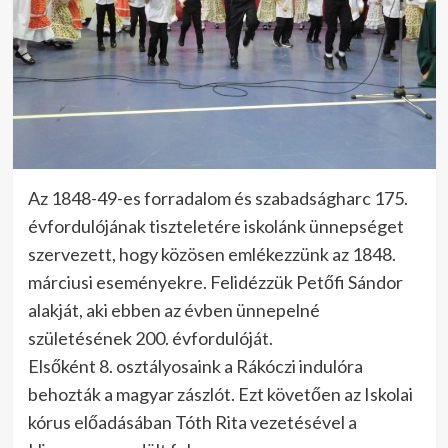
Az 1848-49-es forradalom és szabadságharc 175.
évfordulójának tiszteletére iskolánk ünnepséget
szervezett, hogy közösen emlékezzünk az 1848.
márciusi eseményekre. Felidézzük Petőfi Sándor
alakját, aki ebben az évben ünnepelné
születésének 200. évfordulóját.
Elsőként 8. osztályosaink a Rákóczi indulóra
behozták a magyar zászlót. Ezt követően az Iskolai
kórus előadásában Tóth Rita vezetésével a