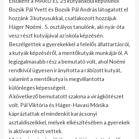
Elsőként a MARD EL 25 kutyaiskola képviselői
Bozsik Pál Yvett és Bozsik Pál András látogatott el
hozzánk 3 kutyusukkal, csatlakozott hozzájuk
Háger Noémi . 5. osztályos tanulónk, aki nyár óta
vesz részt kutyájával az iskola képzésén.
Beszélgettek a gyerekekkel a felelős állattartásról,
a kutyák képzéséről, a mentőkutyák munkájáról. A
legizgalmasabb rész a bemutató volt, ahol Noémi
rendkívül ügyesen irányította a rábízott kutyát,
valamint a mentőkutya is megvillantotta
különleges képességeit.
A következő bemutatott szakma a virágkötészet
volt. Pál Viktória és Háger-Havasi Mónika
kápráztattak el mindenkit karácsonyi
asztaldíszeikkel, melyek elkészítésében a gyerekek
is aktívan részt vettek.