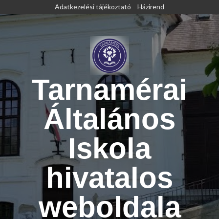
Skip
Adatkezelési tájékoztató
Házirend
to
content
Tarnamérai
Általános
Iskola
hivatalos
weboldala