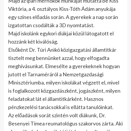
Majd az ipari mérnökök munkáját mutatta be Kiss
Viktória, a 4. osztályos Kiss-Tóth Ádám anyukája
egy színes előadás során. A gyerekek a nap során
izgatottan csodálták a 3D nyomtatást.
Majd iskolánk egykori diákjai közül látogatott el
hozzánk két kiválóság.
Elsőként Dr. Túri Anikó közigazgatási államtitkár
tisztelt meg bennünket azzal, hogy elfogadta
meghívásunkat. Elmesélte a gyerekeknek hogyan
jutott el Tarnaméráról a Nemzetgazdasági
Minisztériumba, milyen iskolákat végzett el, mivel
is foglalkozott közgazdászként, jogászként, milyen
feladatokat lát el államtitkárként. Hasznos
pénzkezelési tanácsokkal is ellátta tanulóinkat.
Az előadások sorát szintén volt diákunk, Dr.
Besenyei Tímea reumatológus szakorvos zárta. Aki