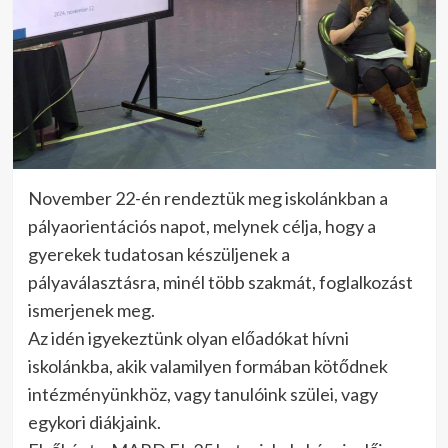
November 22-én rendeztük meg iskolánkban a
pályaorientációs napot, melynek célja, hogy a
gyerekek tudatosan készüljenek a
pályaválasztásra, minél több szakmát, foglalkozást
ismerjenek meg.
Az idén igyekeztünk olyan előadókat hívni
iskolánkba, akik valamilyen formában kötődnek
intézményünkhöz, vagy tanulóink szülei, vagy
egykori diákjaink.