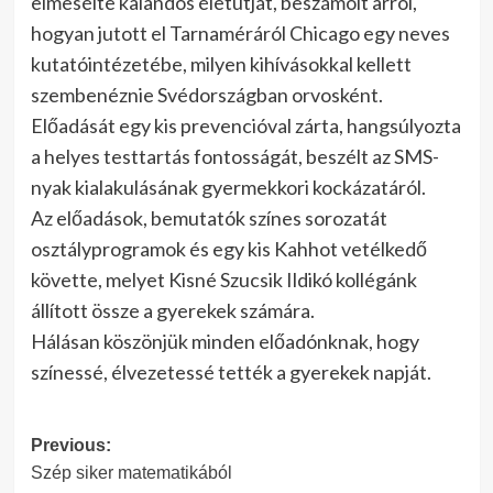
elmesélte kalandos életútját, beszámolt arról,
hogyan jutott el Tarnaméráról Chicago egy neves
kutatóintézetébe, milyen kihívásokkal kellett
szembenéznie Svédországban orvosként.
Előadását egy kis prevencióval zárta, hangsúlyozta
a helyes testtartás fontosságát, beszélt az SMS-
nyak kialakulásának gyermekkori kockázatáról.
Az előadások, bemutatók színes sorozatát
osztályprogramok és egy kis Kahhot vetélkedő
követte, melyet Kisné Szucsik Ildikó kollégánk
állított össze a gyerekek számára.
Hálásan köszönjük minden előadónknak, hogy
színessé, élvezetessé tették a gyerekek napját.
Post
Previous:
Szép siker matematikából
navigation