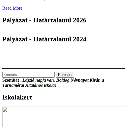
Read
Read More
more
about
Pályázat - Határtalanul 2026
NYÁRI
TÁBOROZÁS
Pályázat - Határtalanul 2024
Keresés:
Szombat
,
László napja van, Boldog Névnapot Kíván a
Tarnamérai Általános iskola!
.
Iskolakert