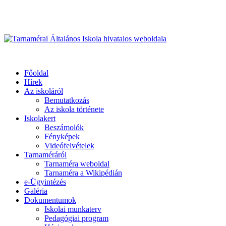
Üdvözöljük honlapunkon
Primary
Menu
Tarnamérai Általános Iskola hivatalos weboldala
Főoldal
Hírek
Az iskoláról
Bemutatkozás
Az iskola története
Iskolakert
Beszámolók
Fényképek
Videófelvételek
Tarnaméráról
Tarnaméra weboldal
Tarnaméra a Wikipédián
e-Ügyintézés
Galéria
Dokumentumok
Iskolai munkaterv
Pedagógiai program