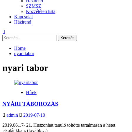
Házirend
SZMSZ
Közzétételi lista
Kapcsolat
Házirend
Keresés:
Home
nyari tabor
nyari tabor
Hírek
NYÁRI TÁBOROZÁS
admin
2019-07-10
2019.06.17- 21. Huszonhat tanuló töltötte tartalmasan a hetet
iskolánkban. (tovább…)