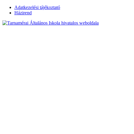
Skip
Adatkezelési tájékoztató
to
Házirend
content
Tarnamérai
Általános Iskola
hivatalos
weboldala