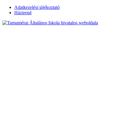
Skip
Adatkezelési tájékoztató
to
Házirend
content
Tarnamérai
Általános Iskola
hivatalos
weboldala