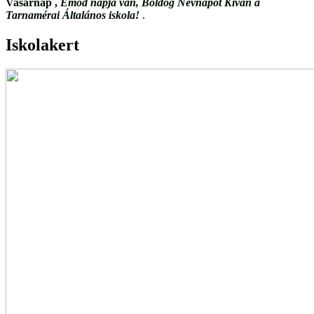
Vasárnap
,
Emőd napja van, Boldog Névnapot Kíván a
Tarnamérai Általános iskola!
.
Iskolakert