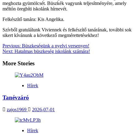
meghozta gyümölcsét. Büszkék vagyunk teljesítményére, amely
méltón öregbíti iskolánk hírnevét.
Felkészítő tanára:
Kis Angelika
.
Szívből gratulálunk Viviennek és felkészítő tanárának, további sok
sikert kívánunk a következő megmérettetésekhez!
Post
Previous:
Büszkeségünk a nyelvi versenyen!
Next:
Hatalmas büszkeség iskolánk számára!
navigation
More Stories
Hírek
Tanévzáró
zajos1969
2026-07-01
Hírek