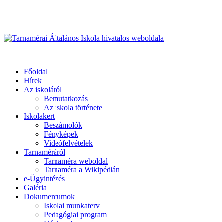
Üdvözöljük honlapunkon
Primary
Menu
Tarnamérai Általános Iskola hivatalos weboldala
Főoldal
Hírek
Az iskoláról
Bemutatkozás
Az iskola története
Iskolakert
Beszámolók
Fényképek
Videófelvételek
Tarnaméráról
Tarnaméra weboldal
Tarnaméra a Wikipédián
e-Ügyintézés
Galéria
Dokumentumok
Iskolai munkaterv
Pedagógiai program