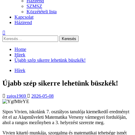
Házirend
SZMSZ
Közzétételi lista
Kapcsolat
Házirend
Keresés:
Home
Hírek
Újabb szép sikerre lehetünk büszkék!
Hírek
Újabb szép sikerre lehetünk büszkék!
zajos1969
2026-05-08
Sipos Vivien, iskolánk 7. osztályos tanulója kiemelkedő eredményt
ért el az
Alapműveleti Matematika Verseny
vármegyei fordulóján,
ahol a rangos mezőnyben a 3. helyezést szerezte meg.
Vivien kitartó munkája, szorgalma és matematikai tehetsége ismét