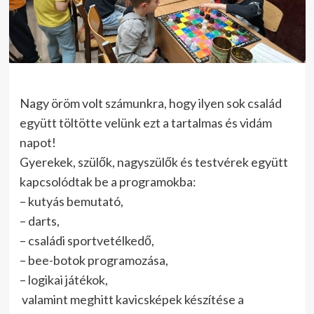
Nagy öröm volt számunkra, hogy ilyen sok család
együtt töltötte velünk ezt a tartalmas és vidám
napot!
Gyerekek, szülők, nagyszülők és testvérek együtt
kapcsolódtak be a programokba:
–
kutyás bemutató,
– darts,
– családi sportvetélkedő,
–
bee-botok programozása,
–
logikai játékok,
valamint meghitt kavicsképek készítése a