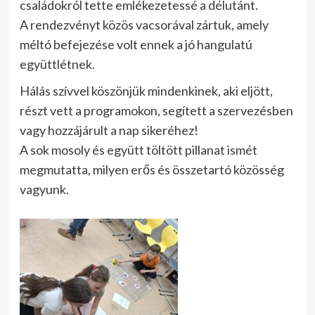
családokról tette emlékezetessé a délutánt.
A rendezvényt közös vacsorával zártuk, amely
méltó befejezése volt ennek a jó hangulatú
együttlétnek.
Hálás szívvel köszönjük mindenkinek, aki eljött,
részt vett a programokon, segített a szervezésben
vagy hozzájárult a nap sikeréhez!
A sok mosoly és együtt töltött pillanat ismét
megmutatta, milyen erős és összetartó közösség
vagyunk.