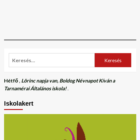
Keresés:
Hétfő
,
Lörinc napja van, Boldog Névnapot Kíván a
Tarnamérai Általános iskola!
.
Iskolakert