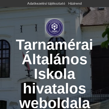
Skip
Adatkezelési tájékoztató
Házirend
to
content
Tarnamérai
Általános
Iskola
hivatalos
weboldala