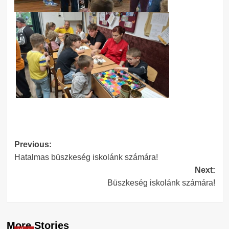
Post
Previous:
Hatalmas büszkeség iskolánk számára!
navigation
Next:
Büszkeség iskolánk számára!
More Stories