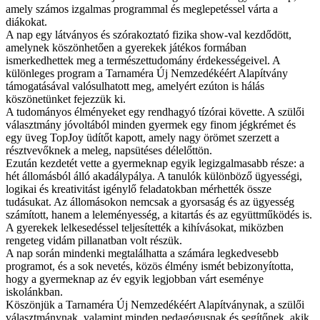
amely számos izgalmas programmal és meglepetéssel várta a
diákokat.
A nap egy látványos és szórakoztató fizika show-val kezdődött,
amelynek köszönhetően a gyerekek játékos formában
ismerkedhettek meg a természettudomány érdekességeivel. A
különleges program a Tarnaméra Új Nemzedékéért Alapítvány
támogatásával valósulhatott meg, amelyért ezúton is hálás
köszönetünket fejezzük ki.
A tudományos élményeket egy rendhagyó tízórai követte. A szülői
választmány jóvoltából minden gyermek egy finom jégkrémet és
egy üveg TopJoy üdítőt kapott, amely nagy örömet szerzett a
résztvevőknek a meleg, napsütéses délelőttön.
Ezután kezdetét vette a gyermeknap egyik legizgalmasabb része: a
hét állomásból álló akadálypálya. A tanulók különböző ügyességi,
logikai és kreativitást igénylő feladatokban mérhették össze
tudásukat. Az állomásokon nemcsak a gyorsaság és az ügyesség
számított, hanem a leleményesség, a kitartás és az együttműködés is.
A gyerekek lelkesedéssel teljesítették a kihívásokat, miközben
rengeteg vidám pillanatban volt részük.
A nap során mindenki megtalálhatta a számára legkedvesebb
programot, és a sok nevetés, közös élmény ismét bebizonyította,
hogy a gyermeknap az év egyik legjobban várt eseménye
iskolánkban.
Köszönjük a Tarnaméra Új Nemzedékéért Alapítványnak, a szülői
választmánynak, valamint minden pedagógusnak és segítőnek, akik