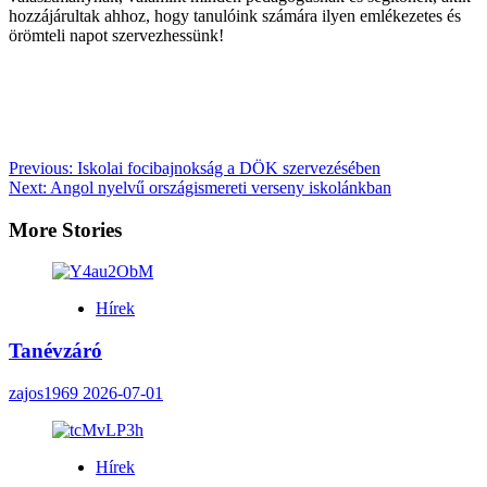
hozzájárultak ahhoz, hogy tanulóink számára ilyen emlékezetes és
örömteli napot szervezhessünk!
Post
Previous:
Iskolai focibajnokság a DÖK szervezésében
Next:
Angol nyelvű országismereti verseny iskolánkban
navigation
More Stories
Hírek
Tanévzáró
zajos1969
2026-07-01
Hírek