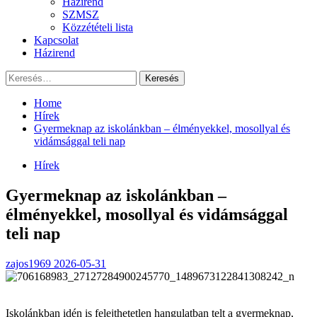
Házirend
SZMSZ
Közzétételi lista
Kapcsolat
Házirend
Keresés:
Home
Hírek
Gyermeknap az iskolánkban – élményekkel, mosollyal és
vidámsággal teli nap
Hírek
Gyermeknap az iskolánkban –
élményekkel, mosollyal és vidámsággal
teli nap
zajos1969
2026-05-31
Iskolánkban idén is felejthetetlen hangulatban telt a gyermeknap,