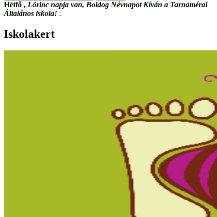
Hétfő
,
Lörinc napja van, Boldog Névnapot Kíván a Tarnamérai
Általános iskola!
.
Iskolakert