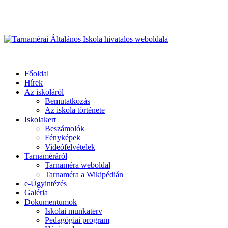
Üdvözöljük honlapunkon
Primary
Menu
Tarnamérai Általános Iskola hivatalos weboldala
Főoldal
Hírek
Az iskoláról
Bemutatkozás
Az iskola története
Iskolakert
Beszámolók
Fényképek
Videófelvételek
Tarnaméráról
Tarnaméra weboldal
Tarnaméra a Wikipédián
e-Ügyintézés
Galéria
Dokumentumok
Iskolai munkaterv
Pedagógiai program