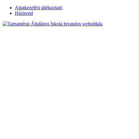
Skip
Adatkezelési tájékoztató
to
Házirend
content
Tarnamérai
Általános Iskola
hivatalos
weboldala