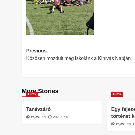
Post
Previous:
Közösen mozdult meg iskolánk a Kihívás Napján
navigation
More Stories
Hírek
Hírek
Tanévzáró
Egy fejeze
történet 
zajos1969
2026-07-01
zajos1969