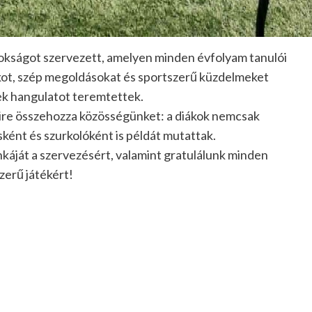
okságot szervezett, amelyen minden évfolyam tanulói
ékot, szép megoldásokat és sportszerű küzdelmeket
mek hangulatot teremtettek.
ire összehozza közösségünket: a diákok nemcsak
ként és szurkolóként is példát mutattak.
áját a szervezésért, valamint gratulálunk minden
zerű játékért!