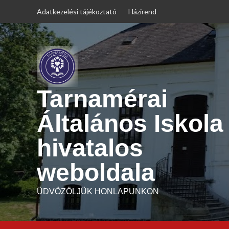
Skip
Adatkezelési tájékoztató
Házirend
to
content
Tarnamérai
Általános Iskola
hivatalos
weboldala
ÜDVÖZÖLJÜK HONLAPUNKON