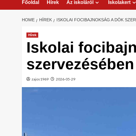
Főoldal
Hírek
Az iskoláról
Iskolakert
HOME
HÍREK
ISKOLAI FOCIBAJNOKSÁG A DÖK SZE
Hírek
Iskolai fociba
szervezésében
zajos1969
2026-05-29