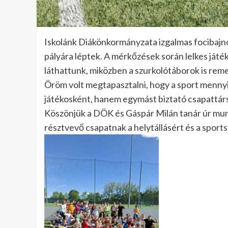
Iskolánk Diákönkormányzata izgalmas focibajn
pályára léptek. A mérkőzések során lelkes ját
láthattunk, miközben a szurkolótáborok is re
Öröm volt megtapasztalni, hogy a sport menny
játékosként, hanem egymást biztató csapattárs
Köszönjük a DÖK és Gáspár Milán tanár úr munk
résztvevő csapatnak a helytállásért és a sports