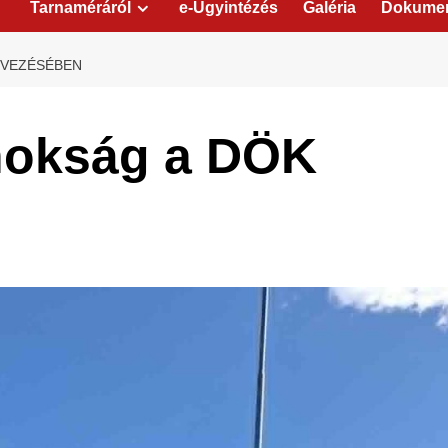
Tarnaméráról
e-Ügyintézés
Galéria
Dokume
RVEZÉSÉBEN
jnokság a DÖK