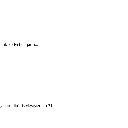
ink kedvében járni....
korlatból is vizsgázott a 21...