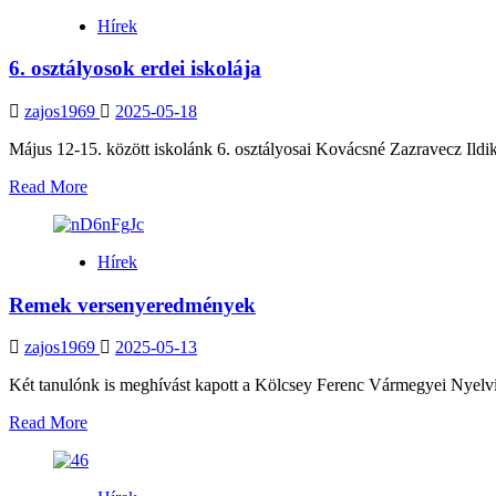
Elsősegélynyújtóink
Hírek
ismét
a
6. osztályosok erdei iskolája
vármegye
legjobbjai
zajos1969
2025-05-18
Május 12-15. között iskolánk 6. osztályosai Kovácsné Zazravecz Ildikó
Read
Read More
more
about
6.
Hírek
osztályosok
erdei
Remek versenyeredmények
iskolája
zajos1969
2025-05-13
Két tanulónk is meghívást kapott a Kölcsey Ferenc Vármegyei Nyelvi 
Read
Read More
more
about
Remek