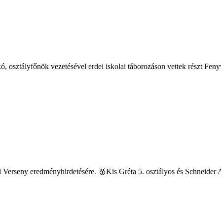
, osztályfőnök vezetésével erdei iskolai táborozáson vettek részt Feny
Verseny eredményhirdetésére. 🥉Kis Gréta 5. osztályos és Schneider A