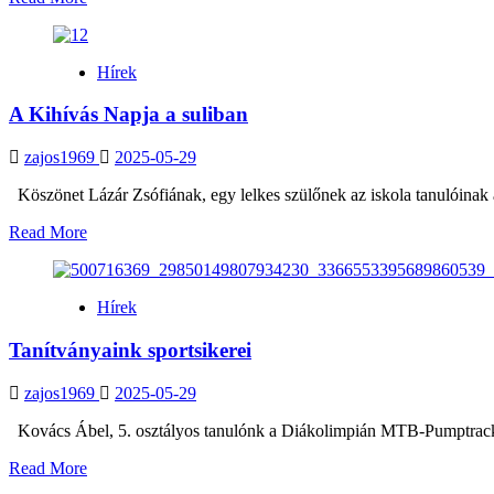
more
about
Cirkuszban
Hírek
jártunk
A Kihívás Napja a suliban
zajos1969
2025-05-29
Köszönet Lázár Zsófiának, egy lelkes szülőnek az iskola tanulóinak 
Read
Read More
more
about
A
Hírek
Kihívás
Napja
Tanítványaink sportsikerei
a
suliban
zajos1969
2025-05-29
Kovács Ábel, 5. osztályos tanulónk a Diákolimpián MTB-Pumptrack sp
Read
Read More
more