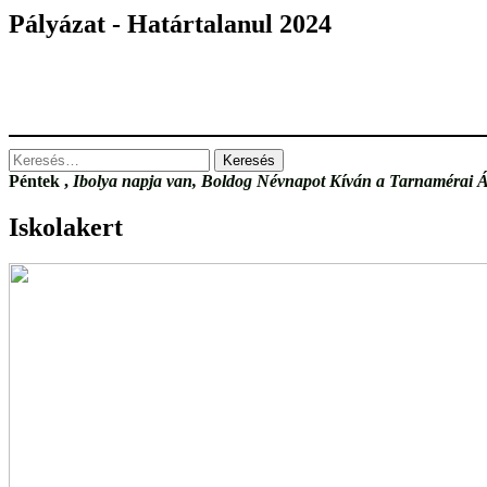
László
Pályázat - Határtalanul 2024
Megyei
Meseíró
Verseny
Keresés:
Péntek
,
Ibolya napja van, Boldog Névnapot Kíván a Tarnamérai Á
Iskolakert