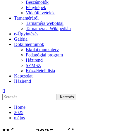
Beszámolók
Fényképek
Videófelvételek
Tarnaméráról
Tarnaméra weboldal
Tarnaméra a Wikipédián
e-Ügyintézés
Galéria
Dokumentumok
Iskolai munkaterv
Pedagógiai program
Házirend
SZMSZ
Közzétételi lista
Kapcsolat
Házirend
Keresés:
Home
2025
május