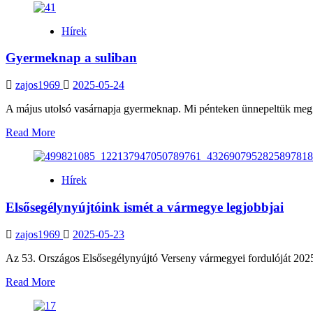
about
Tanítványaink
Hírek
sportsikerei
Gyermeknap a suliban
zajos1969
2025-05-24
A május utolsó vasárnapja gyermeknap. Mi pénteken ünnepeltük meg ez
Read
Read More
more
about
Gyermeknap
Hírek
a
suliban
Elsősegélynyújtóink ismét a vármegye legjobbjai
zajos1969
2025-05-23
Az 53. Országos Elsősegélynyújtó Verseny vármegyei fordulóját 2025.0
Read
Read More
more
about