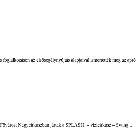
 foglalkozáson az elsősegélynyújtás alapjaival ismertették meg az apró
 a Fővárosi Nagycirkuszban jártak a SPLASH! – vízicirkusz – Swing...