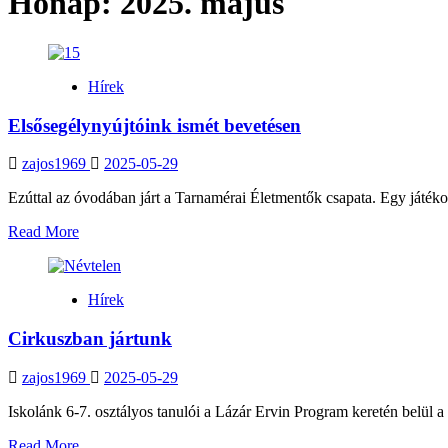
Hónap:
2025. május
Hírek
Elsősegélynyújtóink ismét bevetésen
zajos1969
2025-05-29
Ezúttal az óvodában járt a Tarnamérai Életmentők csapata. Egy játékos
Read
Read More
more
about
Elsősegélynyújtóink
Hírek
ismét
bevetésen
Cirkuszban jártunk
zajos1969
2025-05-29
Iskolánk 6-7. osztályos tanulói a Lázár Ervin Program keretén belül
Read
Read More