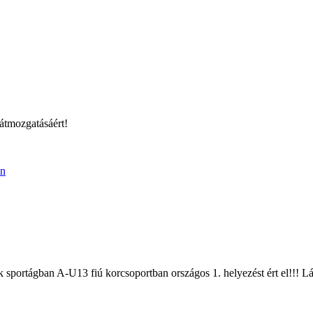
átmozgatásáért!
ortágban A-U13 fiú korcsoportban országos 1. helyezést ért el!!! Lán