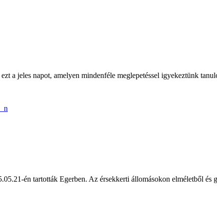
t a jeles napot, amelyen mindenféle meglepetéssel igyekeztünk tanuló
5.21-én tartották Egerben. Az érsekkerti állomásokon elméletből és gya