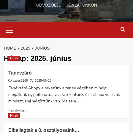
ÜDVÖZÖLJÜK HONLAPUNKON
Primary
Menu
HOME
2025
JÚNIUS
Hónap:
2025. június
Hírek
Tanévzáró
zajos1969
2025-06-28
Tanévzáró Ahogy elérkezünk a tanév végéhez, mindig
megállunk egy pillanatra, visszatekintünk, és számba vesszük
mindazt, ami mögöttünk van. Ma sem...
Read
Read More
more
Hírek
about
Tanévzáró
Elballagtak a 8. osztályosaink…