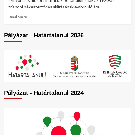
színvonalas műsort mutattak be tanulóinknak az 1920-as
trianoni békeszerződés aláírásának évfordulójára.
Read
Read More
more
about
A
Pályázat - Határtalanul 2026
Nemzeti
Összetartozás
Napját
ünnepeltük
Pályázat - Határtalanul 2024