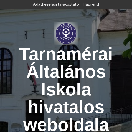
Skip
Adatkezelési tájékoztató
Házirend
to
content
Tarnamérai
Általános
Iskola
hivatalos
weboldala