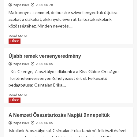
zajos1969
2025-06-28
Ma könnyes szemmel, de büszke szívvel engedtük útjukra
azokat a diákokat, akik nyolc éven át tartoztak iskolánk
közösségéhez. Minden nevetés,...
Read
Read More
more
Hírek
about
Elballagtak
Újabb remek versenyeredmény
a
8.
zajos1969
2025-06-05
osztályosaink…
Kis Csenge, 7. osztályos diákunk a a Kiss Gábor Országos
Történelemversenyen 6. helyezést ért el. Felkészítő
pedagógusa: Csintalan Erika....
Read
Read More
more
Hírek
about
Újabb
A Nemzeti Összetartozás Napját ünnepeltük
remek
versenyeredmény
zajos1969
2025-06-05
Iskolánk 6. osztályosai, Csintalan Erika tanárnő felkészítésével