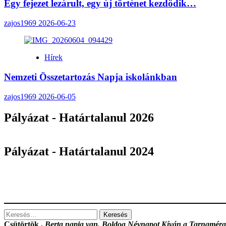
Egy fejezet lezárult, egy új történet kezdődik…
zajos1969
2026-06-23
Hírek
Nemzeti Összetartozás Napja iskolánkban
zajos1969
2026-06-05
Pályázat - Határtalanul 2026
Pályázat - Határtalanul 2024
Keresés:
Csütörtök
,
Berta napja van, Boldog Névnapot Kíván a Tarnamérai