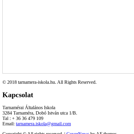
© 2018 tarnamera-iskola.hu. All Rights Reserved.
Kapcsolat
Tarnamérai Általános Iskola
3284 Tarnaméra, Dobó István utca 1/B.
Tal : + 36 36 479 109
Email:
tarnamera.iskola@gmail.com
Copyright © All rights reserved.
|
CoverNews
by AF themes.