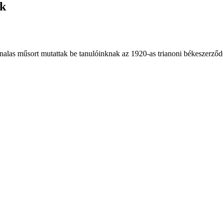
ük
vonalas műsort mutattak be tanulóinknak az 1920-as trianoni békeszerződ