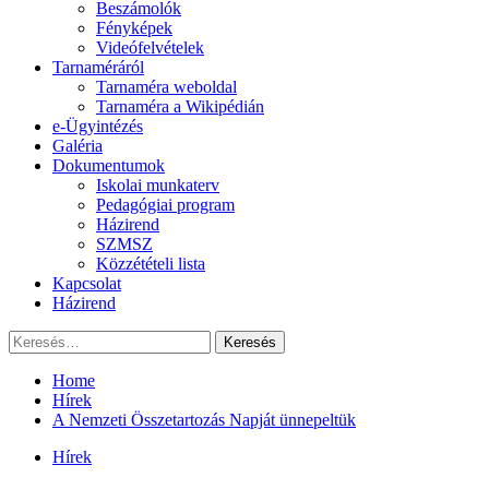
Beszámolók
Fényképek
Videófelvételek
Tarnaméráról
Tarnaméra weboldal
Tarnaméra a Wikipédián
e-Ügyintézés
Galéria
Dokumentumok
Iskolai munkaterv
Pedagógiai program
Házirend
SZMSZ
Közzétételi lista
Kapcsolat
Házirend
Keresés:
Home
Hírek
A Nemzeti Összetartozás Napját ünnepeltük
Hírek