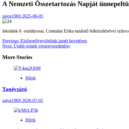
A Nemzeti Összetartozás Napját ünnepelt
zajos1969
2025-06-05
Iskolánk 6. osztályosai, Csintalan Erika tanárnő felkészítésével szín
Post
Previous:
Elsősegélynyújtóink ismét bevetésen
Next:
Újabb remek versenyeredmény
navigation
More Stories
Hírek
Tanévzáró
zajos1969
2026-07-01
Hírek