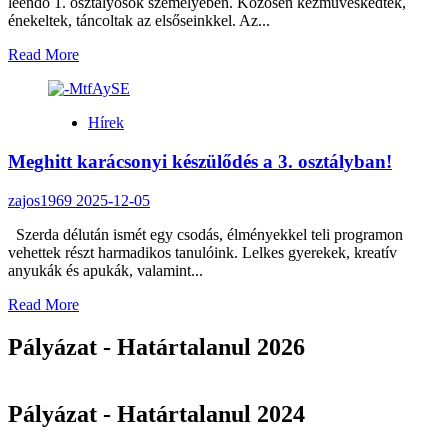
leendő 1. osztályosok személyében. Közösen kézműveskedtek,
énekeltek, táncoltak az elsőseinkkel. Az...
Read
Read More
more
about
Iskolacsalogató
Hírek
a
Mikulás
Meghitt karácsonyi készülődés a 3. osztályban!
jegyében
zajos1969
2025-12-05
Szerda délután ismét egy csodás, élményekkel teli programon
vehettek részt harmadikos tanulóink. Lelkes gyerekek, kreatív
anyukák és apukák, valamint...
Read
Read More
more
about
Pályázat - Határtalanul 2026
Meghitt
karácsonyi
készülődés
Pályázat - Határtalanul 2024
a
3.
osztályban!