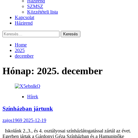
Házirend
SZMSZ
Közzétételi lista
Kapcsolat
Házirend
Keresés:
Home
2025
december
Hónap:
2025. december
Hírek
Színházban jártunk
zajos1969
2025-12-19
Iskolánk 2.,3., és 4. osztályosai színházlátogatással zártál az évet.
Egerben jártak a Gárdonyi Géza Színházban és a Hamupipőke