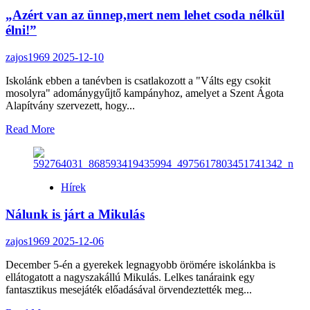
iskola
„Azért van az ünnep,mert nem lehet csoda nélkül
karácsonyfáját
élni!”
zajos1969
2025-12-10
Iskolánk ebben a tanévben is csatlakozott a "Válts egy csokit
mosolyra" adománygyűjtő kampányhoz, amelyet a Szent Ágota
Alapítvány szervezett, hogy...
Read
Read More
more
about
„Azért
van
Hírek
az
ünnep,mert
Nálunk is járt a Mikulás
nem
lehet
csoda
zajos1969
2025-12-06
nélkül
December 5-én a gyerekek legnagyobb örömére iskolánkba is
élni!”
ellátogatott a nagyszakállú Mikulás. Lelkes tanáraink egy
fantasztikus mesejáték előadásával örvendeztették meg...