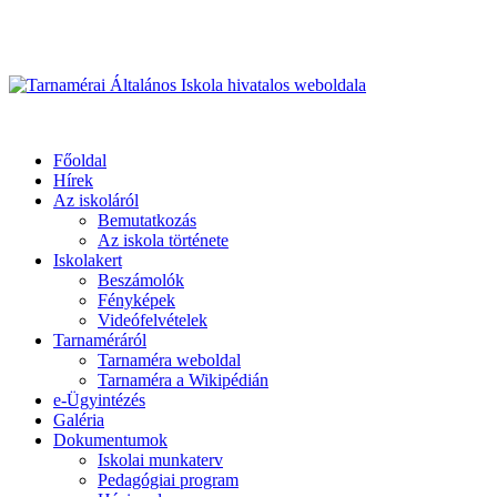
Üdvözöljük honlapunkon
Primary
Menu
Tarnamérai Általános Iskola hivatalos weboldala
Főoldal
Hírek
Az iskoláról
Bemutatkozás
Az iskola története
Iskolakert
Beszámolók
Fényképek
Videófelvételek
Tarnaméráról
Tarnaméra weboldal
Tarnaméra a Wikipédián
e-Ügyintézés
Galéria
Dokumentumok
Iskolai munkaterv
Pedagógiai program