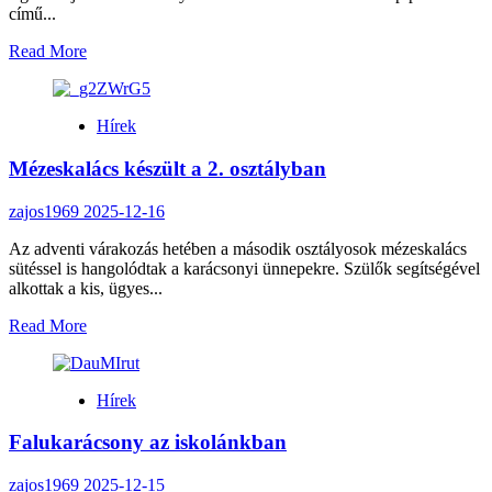
című...
Read
Read More
more
about
Színházban
Hírek
jártunk
Mézeskalács készült a 2. osztályban
zajos1969
2025-12-16
Az adventi várakozás hetében a második osztályosok mézeskalács
sütéssel is hangolódtak a karácsonyi ünnepekre. Szülők segítségével
alkottak a kis, ügyes...
Read
Read More
more
about
Mézeskalács
Hírek
készült
a
Falukarácsony az iskolánkban
2.
osztályban
zajos1969
2025-12-15