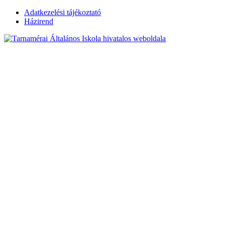
Skip
Adatkezelési tájékoztató
to
Házirend
content
Tarnamérai
Általános Iskola
hivatalos
weboldala