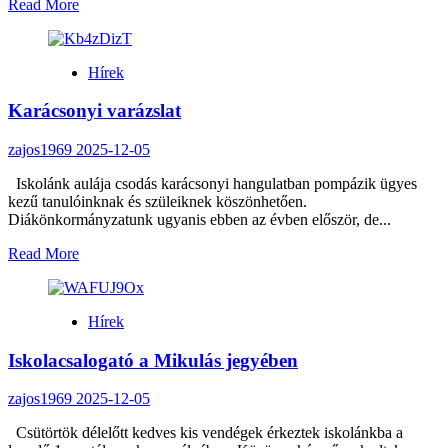
Read
Read More
more
about
Nálunk
Hírek
is
járt
Karácsonyi varázslat
a
Mikulás
zajos1969
2025-12-05
Iskolánk aulája csodás karácsonyi hangulatban pompázik ügyes
kezű tanulóinknak és szüleiknek köszönhetően.
Diákönkormányzatunk ugyanis ebben az évben először, de...
Read
Read More
more
about
Karácsonyi
Hírek
varázslat
Iskolacsalogató a Mikulás jegyében
zajos1969
2025-12-05
Csütörtök délelőtt kedves kis vendégek érkeztek iskolánkba a