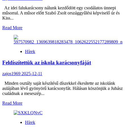
Az idei falukarácsony nálunk kezdődött egy csodálatos ünnepi
műsorral. A műsor előtt Szabó Zsolt országgyűlési képviselő úr és
Kiss...
Read
Read More
more
about
Falukarácsony
az
Hírek
iskolánkban
Feldíszítettük az iskola karácsonyfáját
zajos1969
2025-12-11
Minden osztály saját készítésű díszekkel ékesítette az iskolánk
aulájában lévő gyönyörű karácsonyfát. Hálásan köszönjük a Juhász
családnak a meseszép...
Read
Read More
more
about
Feldíszítettük
Hírek
az