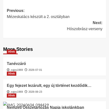
Post
Previous:
Mézeskalács készült a 2. osztályban
navigation
Next:
Hószobrász-verseny
More Stories
Hírek
Tanévzáró
zajos1969
2026-07-01
Hírek
Egy fejezet lezárult, egy új történet kezdődik…
zajos1969
2026-06-23
Hírek
Nemzeti Összetartozás Napja iskolánkban