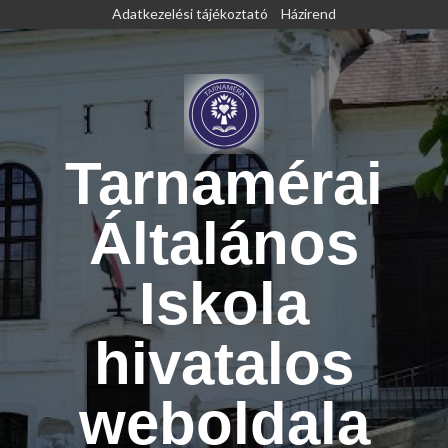
Skip
Adatkezelési tájékoztató
Házirend
to
content
Tarnamérai
Általános
Iskola
hivatalos
weboldala