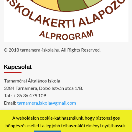
© 2018 tarnamera-iskola.hu. All Rights Reserved.
Kapcsolat
Tarnamérai Általános Iskola
3284 Tarnaméra, Dobó István utca 1/B.
Tal : + 36 36 479 109
Email:
tarnamera.iskola@gmail.com
A weboldalon cookie-kat használunk, hogy biztonságos
böngészés mellett a legjobb felhasználói élményt nyújthassuk.
Copyright © All rights reserved.
|
CoverNews
by AF