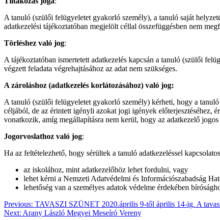
Tiltakozás joga
:
A tanuló (szülői felügyeletet gyakorló személy), a tanuló saját helyz
adatkezelési tájékoztatóban megjelölt céllal összefüggésben nem megf
Törléshez való jog
:
A tájékoztatóban ismertetett adatkezelés kapcsán a tanuló (szülői felü
végzett feladata végrehajtásához az adat nem szükséges.
A zároláshoz (adatkezelés korlátozásához) való jog:
A tanuló (szülői felügyeletet gyakorló személy) kérheti, hogy a tanu
céljából, de az érintett igényli azokat jogi igények előterjesztéséhez,
vonatkozik, amíg megállapításra nem kerül, hogy az adatkezelő jogos 
Jogorvoslathoz való jog
:
Ha az feltételezhető, hogy sérültek a tanuló adatkezeléssel kapcsolat
az iskolához, mint adatkezelőhöz lehet fordulni, vagy
lehet kérni a Nemzeti Adatvédelmi és Információszabadság Ható
lehetőség van a személyes adatok védelme érdekében bíróságho
Post
Previous:
TAVASZI SZÜNET 2020.április 9-től április 14-ig. A tavaszi szü
Next:
Arany László Megyei Meseíró Vereny
navigation