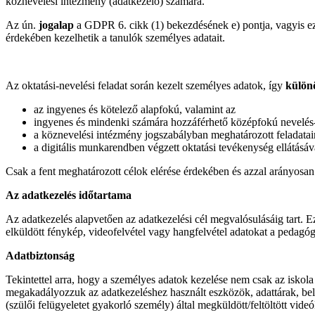
köznevelési intézmény (adatkezelő) számára.
Az ún.
jogalap
a GDPR 6. cikk (1) bekezdésének e) pontja, vagyis ez 
érdekében kezelhetik a tanulók személyes adatait.
Az oktatási-nevelési feladat során kezelt személyes adatok, így
különö
az ingyenes és kötelező alapfokú, valamint az
ingyenes és mindenki számára hozzáférhető középfokú nevelés-o
a köznevelési intézmény jogszabályban meghatározott feladatain
a digitális munkarendben végzett oktatási tevékenység ellátásáva
Csak a fent meghatározott célok elérése érdekében és azzal arányosan l
Az adatkezelés időtartama
Az adatkezelés alapvetően az adatkezelési cél megvalósulásáig tart. Ezé
elküldött fénykép, videofelvétel vagy hangfelvétel adatokat a pedagóg
Adatbiztonság
Tekintettel arra, hogy a személyes adatok kezelése nem csak az iskola
megakadályozzuk az adatkezeléshez használt eszközök, adattárak, belépé
(szülői felügyeletet gyakorló személy) által megküldött/feltöltött vid