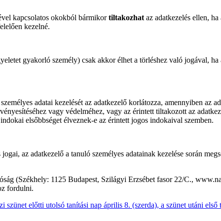
etével kapcsolatos okokból bármikor
tiltakozhat
az adatkezelés ellen, ha 
elelően kezelné.
gyeletet gyakorló személy) csak akkor élhet a törléshez való jogával, h
ló személyes adatai kezelését az adatkezelő korlátozza, amennyiben az 
 érvényesítéséhez vagy védelméhez, vagy az érintett tiltakozott az adatkez
indokai elsőbbséget élveznek-e az érintett jogos indokaival szemben.
os jogai, az adatkezelő a tanuló személyes adatainak kezelése során meg
ság (Székhely: 1125 Budapest, Szilágyi Erzsébet fasor 22/C., www.nai
z fordulni.
net előtti utolsó tanítási nap április 8. (szerda), a szünet utáni első ta