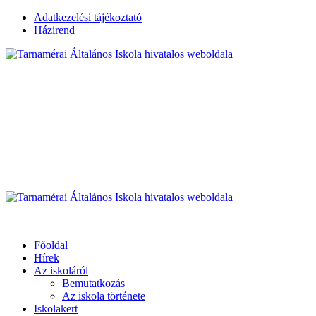
Skip
Adatkezelési tájékoztató
to
Házirend
content
Tarnamérai Általános I
Üdvözöljük honlapunkon
Primary
Menu
Tarnamérai Általános Iskola hivatalos weboldala
Főoldal
Hírek
Az iskoláról
Bemutatkozás
Az iskola története
Iskolakert