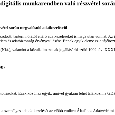
 digitális munkarendben való részvétel sorá
vétel során megvalósuló adatkezelésről
zokott, tantermi órától eltérő adatkezeléseket is maga után vonhat. Az 
elem és adatbiztonság érvényesülésére. Ennek egyik eleme ez a tájékozta
(Nkt.), valamint a közalkalmazottak jogállásáról szóló 1992. évi XXXI
/b)
őírásokat. Ezek közül az egyik, amivel gyakran lehet találkozni a GDP
 a személyes adatok kezelését az előbb említett Általános Adatvédelmi