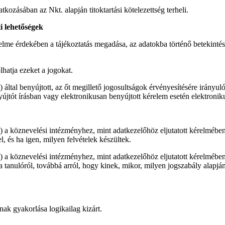
ozásában az Nkt. alapján titoktartási kötelezettség terheli.
i lehetőségek
me érdekében a tájékoztatás megadása, az adatokba történő betekintés biz
lhatja ezeket a jogokat.
) által benyújtott, az őt megillető jogosultságok érvényesítésére irányul
újtót írásban vagy elektronikusan benyújtott kérelem esetén elektronikus
) a köznevelési intézményhez, mint adatkezelőhöz eljutatott kérelmében t
l, és ha igen, milyen felvételek készültek.
y) a köznevelési intézményhez, mint adatkezelőhöz eljutatott kérelmében
a tanulóról, továbbá arról, hogy kinek, mikor, milyen jogszabály alapján
ának gyakorlása logikailag kizárt.