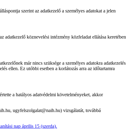
álláspontja szerint az adatkezelő a személyes adatokat a jelen
a az adatkezelő köznevelési intézmény közfeladat ellátása keretében
adatkezelőnek már nincs szüksége a személyes adatokra adatkezelés
elés ellen. Ez utóbbi esetben a korlátozás arra az időtartamra
sértette a hatályos adatvédelmi követelményeket, akkor
h.hu, ugyfelszolgalat@naih.hu) vizsgálatát, továbbá
nítási nap április 15 (szerda).