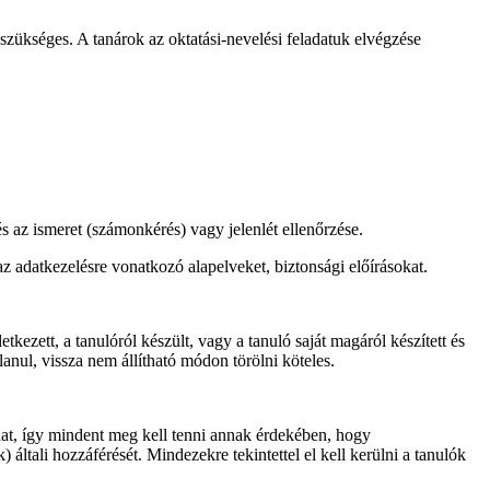
szükséges. A tanárok az oktatási-nevelési feladatuk elvégzése
és az ismeret (számonkérés) vagy jelenlét ellenőrzése.
az adatkezelésre vonatkozó alapelveket, biztonsági előírásokat.
kezett, a tanulóról készült, vagy a tanuló saját magáról készített és
anul, vissza nem állítható módon törölni köteles.
adat, így mindent meg kell tenni annak érdekében, hogy
általi hozzáférését. Mindezekre tekintettel el kell kerülni a tanulók