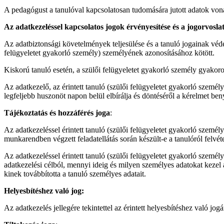
A pedagógust a tanulóval kapcsolatosan tudomására jutott adatok vonatk
Az adatkezeléssel kapcsolatos jogok érvényesítése és a jogorvoslat
Az adatbiztonsági követelmények teljesülése és a tanuló jogainak védel
felügyeletet gyakorló személy) személyének azonosításához kötött.
Kiskorú tanuló esetén, a szülői felügyeletet gyakorló személy gyakoro
Az adatkezelő, az érintett tanuló (szülői felügyeletet gyakorló személy
legfeljebb huszonöt napon belül elbírálja és döntéséről a kérelmet beny
Tájékoztatás és hozzáférés joga
:
Az adatkezeléssel érintett tanuló (szülői felügyeletet gyakorló személy
munkarendben végzett feladatellátás során készült-e a tanulóról felvéte
Az adatkezeléssel érintett tanuló (szülői felügyeletet gyakorló személ
adatkezelési célból, mennyi ideig és milyen személyes adatokat kezel 
kinek továbbította a tanuló személyes adatait.
Helyesbítéshez való jog:
Az adatkezelés jellegére tekintettel az érintett helyesbítéshez való jog