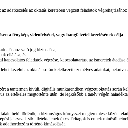
az adatkezelés az oktatás keretében végzett feladatok végrehajtásához 
sen a fénykép, videofelvétel, vagy hangfelvétel kezelésének célja
ktatáshoz való jog biztosítása,
ak ellátása, és
l kapcsolatos feladatok végzése, kapcsolattartás, az ismeretek átadása 
ehet kezelni az oktatás során keletkezett személyes adatokat, betartva 
rt a tantermen kívüli, digitális munkarendben végzett oktatás során kelet
us az értékelés megtörténte után, de legkésőbb a tanév végén haladéktal
 falain belül történik, a biztonságos környezet megteremtése közös fel
si jelszavak stb. illetéktelenek (a családtagok is ennek minősülhetnek) 
eók adathordozóra történő kimásolását.