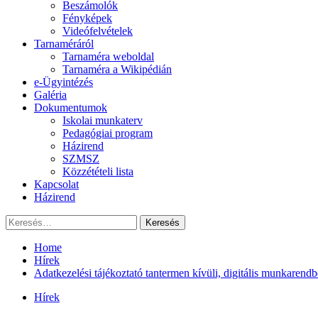
Beszámolók
Fényképek
Videófelvételek
Tarnaméráról
Tarnaméra weboldal
Tarnaméra a Wikipédián
e-Ügyintézés
Galéria
Dokumentumok
Iskolai munkaterv
Pedagógiai program
Házirend
SZMSZ
Közzétételi lista
Kapcsolat
Házirend
Keresés:
Home
Hírek
Adatkezelési tájékoztató tantermen kívüli, digitális munkarendb
Hírek