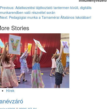
intézményvezető
Post
Previous:
Adatkezelési tájékoztató tantermen kívüli, digitális
munkarendben való részvétel során
navigation
Next:
Pedagógiai munka a Tarnamérai Általános Iskolában!
ore Stories
Hírek
anévzáró
zajos1969
2026-07-01