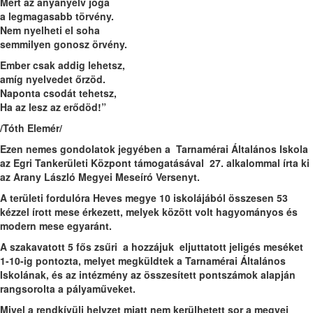
Mert az anyanyelv joga
a legmagasabb törvény.
Nem nyelheti el soha
semmilyen gonosz örvény.
Ember csak addig lehetsz,
amíg nyelvedet őrzöd.
Naponta csodát tehetsz,
Ha az lesz az erődöd!”
/Tóth Elemér/
Ezen nemes gondolatok jegyében a Tarnamérai Általános Iskola
az Egri Tankerületi Központ támogatásával 27. alkalommal írta ki
az Arany László Megyei Meseíró Versenyt.
A területi fordulóra Heves megye 10 iskolájából összesen 53
kézzel írott mese érkezett, melyek között volt hagyományos és
modern mese egyaránt.
A szakavatott 5 fős zsűri a hozzájuk eljuttatott jeligés meséket
1-10-ig pontozta, melyet megküldtek a Tarnamérai Általános
Iskolának, és az intézmény az összesített pontszámok alapján
rangsorolta a pályaműveket.
Mivel a rendkívüli helyzet miatt nem kerülhetett sor a megyei