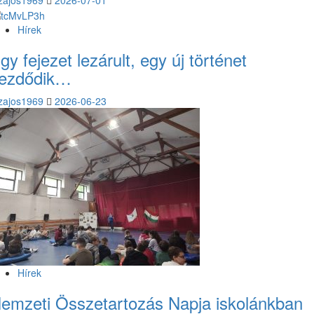
Hírek
gy fejezet lezárult, egy új történet
ezdődik…
zajos1969
2026-06-23
Hírek
emzeti Összetartozás Napja iskolánkban