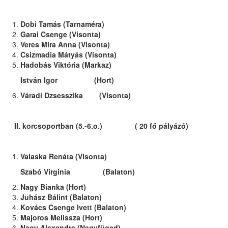
Dobi Tamás (Tarnaméra)
Garai Csenge (Visonta)
Veres Mira Anna (Visonta)
Csizmadia Mátyás (Visonta)
Hadobás Viktória (Markaz)
István Igor (Hort)
Váradi Dzsesszika (Visonta)
II. korcsoportban (5.-6.o.) ( 20 fő pályázó)
Valaska Renáta (Visonta)
Szabó Virginia (Balaton)
Nagy Bianka (Hort)
Juhász Bálint (Balaton)
Kovács Csenge Ivett (Balaton)
Majoros Melissza (Hort)
Nagy Alexandra (Nagyfüged)