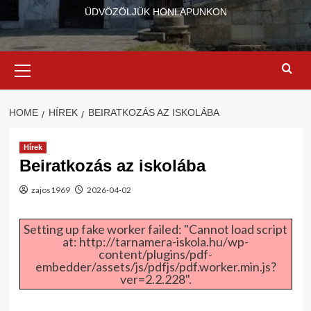
ÜDVÖZÖLJÜK HONLAPUNKON
Primary
Menu
HOME
HÍREK
BEIRATKOZÁS AZ ISKOLÁBA
Hírek
Beiratkozás az iskolába
zajos1969
2026-04-02
Setting up fake worker failed: "Cannot load script
at: http://tarnamera-iskola.hu/wp-
content/plugins/pdf-
embedder/assets/js/pdfjs/pdf.worker.min.js?
ver=2.2.228".