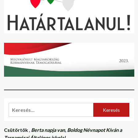
Keresés:
Csütörtök
,
Berta napja van, Boldog Névnapot Kíván a
Tarnamérai Általános iskola!
.