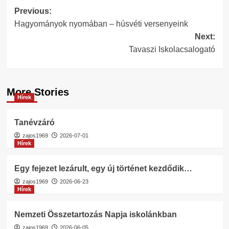
Post
Previous:
Hagyományok nyomában – húsvéti versenyeink
navigation
Next:
Tavaszi Iskolacsalogató
More Stories
Hírek
Tanévzáró
zajos1969
2026-07-01
Hírek
Egy fejezet lezárult, egy új történet kezdődik…
zajos1969
2026-06-23
Hírek
Nemzeti Összetartozás Napja iskolánkban
zajos1969
2026-06-05