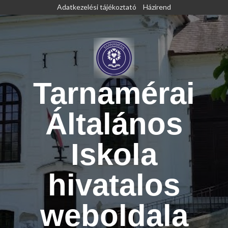
Skip
Adatkezelési tájékoztató
Házirend
to
content
Tarnamérai
Általános
Iskola
hivatalos
weboldala