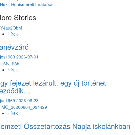
navigation
Next:
Honismereti túratábor
ore Stories
Hírek
anévzáró
ajos1969
2026-07-01
Hírek
gy fejezet lezárult, egy új történet
ezdődik…
ajos1969
2026-06-23
Hírek
emzeti Összetartozás Napja iskolánkban