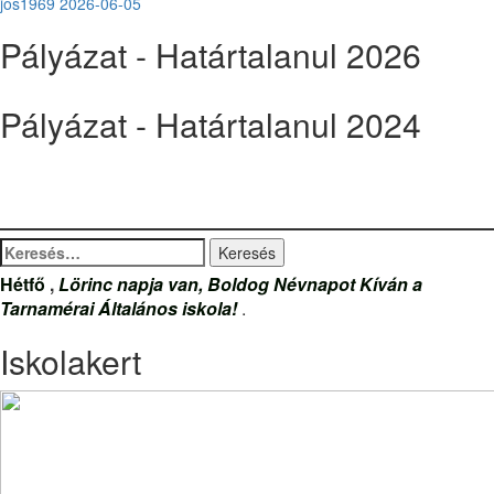
ajos1969
2026-06-05
Pályázat - Határtalanul 2026
Pályázat - Határtalanul 2024
Keresés:
Hétfő
,
Lörinc napja van, Boldog Névnapot Kíván a
Tarnamérai Általános iskola!
.
Iskolakert