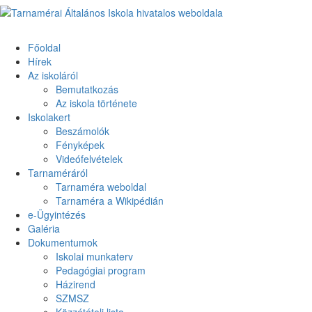
Primary
Menu
Tarnamérai Általános Iskola hivatalos weboldala
Főoldal
Hírek
Az iskoláról
Bemutatkozás
Az iskola története
Iskolakert
Beszámolók
Fényképek
Videófelvételek
Tarnaméráról
Tarnaméra weboldal
Tarnaméra a Wikipédián
e-Ügyintézés
Galéria
Dokumentumok
Iskolai munkaterv
Pedagógiai program
Házirend
SZMSZ
Közzétételi lista