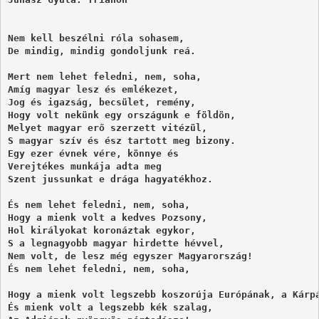
Nem kell beszélni róla sohasem, 

De mindig, mindig gondoljunk reá. 

Mert nem lehet feledni, nem, soha, 

Amíg magyar lesz és emlékezet, 

Jog és igazság, becsület, remény, 

Hogy volt nekünk egy országunk e földön,

Melyet magyar erő szerzett vitézül, 

S magyar szív és ész tartott meg bizony. 

Egy ezer évnek vére, könnye és 

Verejtékes munkája adta meg 

És nem lehet feledni, nem, soha, 

Hogy a mienk volt a kedves Pozsony, 

Hol királyokat koronáztak egykor, 

S a legnagyobb magyar hirdette hévvel, 

Nem volt, de lesz még egyszer Magyarország!

És nem lehet feledni, nem, soha, 

Hogy a mienk volt legszebb koszorúja Európának, a Kárpá
És mienk volt a legszebb kék szalag, 
