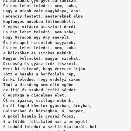
Az Adriának gyöngyös pártadísze! 

És nem lehet feledni, nem, soha, 

Hogy a mienk volt Nagybánya, ahol 

Ferenczy festett, mestereknek álma 

Napfényes műveken föltündökölt, 

S egész világra árasztott derűt. 

És nem lehet feledni, nem soha, 

Hogy Váradon egy Ady énekelt, 

És holnapot hirdettek magyarok. 

És nem lehet feledni, nem, soha 

A bölcsőket és sírokat nekünk, 

Magyar bölcsőket, magyar sírokat, 

Dicsőség és gyász örök fészkeit. 

Mert ki feledné, hogy Verecke útján 

Jött e hazába a honfoglaló nép, 

És ki feledné, hogy erdélyi síkon 

Tűnt a dicsőség nem múló egébe 

Az ifjú és szabad Petőfi Sándor! 

Ő egymaga a diadalmas élet, 

Út és igazság csillaga nekünk, 

Ha őt fogod követni gyászban, árnyban,

Balsorsban és kétségben, ó, magyar, 

A pokol kapuin is győzni fogsz, 

S a földön föltalálod már a mennyet! 

S tudnád feledni a szelíd Szalontát, hol 
