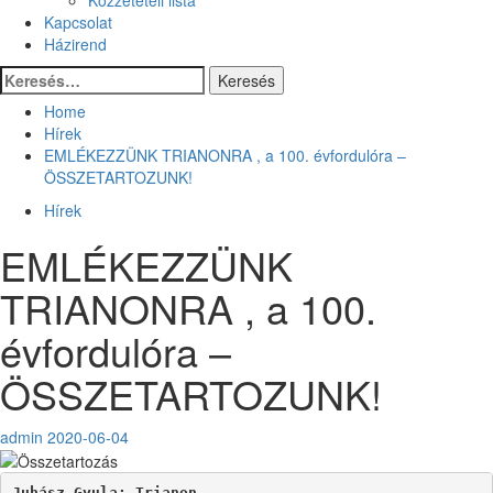
Kapcsolat
Házirend
Keresés:
Home
Hírek
EMLÉKEZZÜNK TRIANONRA , a 100. évfordulóra –
ÖSSZETARTOZUNK!
Hírek
EMLÉKEZZÜNK
TRIANONRA , a 100.
évfordulóra –
ÖSSZETARTOZUNK!
admin
2020-06-04
Juhász Gyula: Trianon