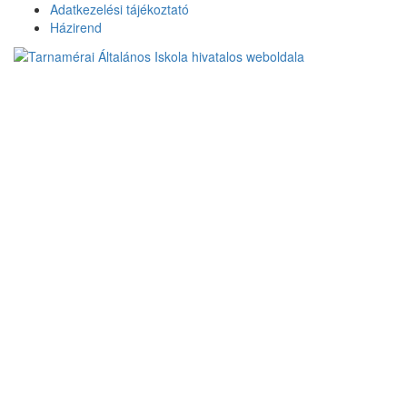
Skip
Adatkezelési tájékoztató
to
Házirend
content
Tarnamérai
Általános Iskola
hivatalos
weboldala
Üdvözöljük honlapunkon