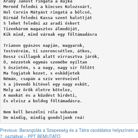
Arany Jánost ringatá a dajka 

Mernéd feledni a kincses Kolozsvárt, 

Hol Corvin Mátyást ringatá a bölcső, 

Bírnád feledni Kassa szent halottját 

S lehet feledni az aradi őskert 

Tizenhárom magasztos álmodóját, 

Kik mind, mind várnak egy föltámadásra

Trianon gyászos napján, magyarok, 

Testvéreim, ti szerencsétlen, átkos, 

Rossz csillagok alatt virrasztva járók, 

Ó, nézzetek egymás szemébe nyíltan 

S őszintén, s a nagy, nagy sír fölött 

Ma fogjatok kezet, s esküdjetek 

Némán, csupán a szív veréseivel 

S a jövendő hitével egy nagy esküt, 

Mely az örök életre kötelez, 

A munkát és a küzdést hirdeti, 

És elvisz a boldog föltámadásra. 

Nem kell beszélni róla sohasem 

De mindig, mindig gondoljunk reá!
Post
Previous:
Barangolás a Szepesség és a Tátra csodálatos helyszínein a
7. osztállyal – PPT BEMUTATÓ