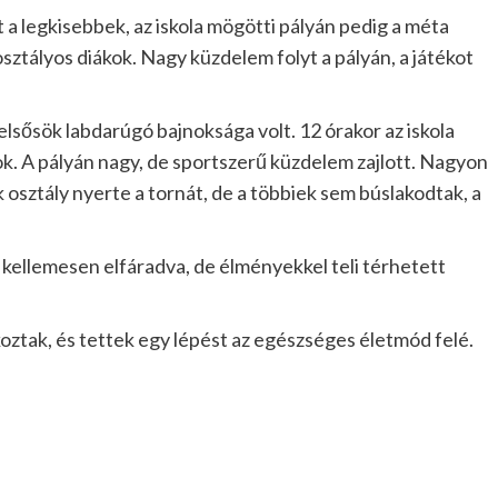
 legkisebbek, az iskola mögötti pályán pedig a méta
sztályos diákok. Nagy küzdelem folyt a pályán, a játékot
felsősök labdarúgó bajnoksága volt. 12 órakor az iskola
. A pályán nagy, de sportszerű küzdelem zajlott. Nagyon
 osztály nyerte a tornát, de a többiek sem búslakodtak, a
ellemesen elfáradva, de élményekkel teli térhetett
akoztak, és tettek egy lépést az egészséges életmód felé.