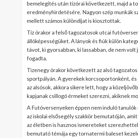
bemelegítés után tízórai következett, majd a t
eredményhirdetésére. Nagyon szép munkák szüle
mellett számos különdíjat is kiosztottak.
Tíz órakor a felső tagozatosok utcai futóvers
állóképességüket. A lányok és fiúk külön kategó
távot, ki gyorsabban, ki lassabban, de nem volt
fogadta.
Tizenegy órakor következett az alsó tagozatos 
sportpályán. A gyerekek korcsoportonként, é
az alsósok, akkora sikere lett, hogy a közeljövő
kapjanak csillogó érmeket szerezni, akiknek mo
A Futóversenyeken éppen nem induló tanulók e
az iskolai elsősegély szakkör bemutatóján, am
az életben is hasznos ismereteket szerezhette
bemutató témája egy tornatermi baleset kezelé