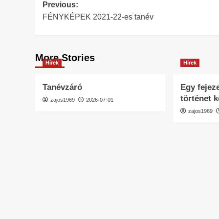
Post
Previous:
FÉNYKÉPEK 2021-22-es tanév
navigation
More Stories
Hírek
Hírek
Tanévzáró
Egy fejeze
történet 
zajos1969
2026-07-01
zajos1969