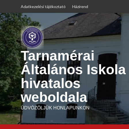
Skip
Adatkezelési tájékoztató
Házirend
to
content
Tarnamérai
Általános Iskola
hivatalos
weboldala
ÜDVÖZÖLJÜK HONLAPUNKON