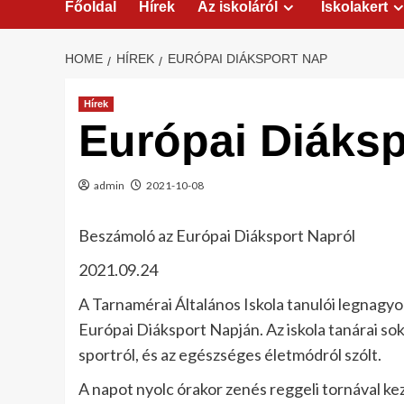
Főoldal
Hírek
Az iskoláról
Iskolakert
HOME
HÍREK
EURÓPAI DIÁKSPORT NAP
Hírek
Európai Diáks
admin
2021-10-08
Beszámoló az Európai Diáksport Napról
2021.09.24
A Tarnamérai Általános Iskola tanulói legnagy
Európai Diáksport Napján. Az iskola tanárai so
sportról, és az egészséges életmódról szólt.
A napot nyolc órakor zenés reggeli tornával k