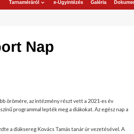
Tarnaméráról
e-Ügyintézés
Galéria
Dokume
port Nap
obb örömére, az intézmény részt vett a 2021-es év
kszínű programmal lepték meg a diákokat. Az egész nap a
ezdte a diáksereg Kovács Tamás tanár úr vezetésével. A