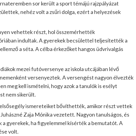
ornateremben sor került a sport témájú rajzpályázat
ttek, nehéz volt a zsűri dolga, ezért a helyezések
enyen vehettek részt, hol összemérhették
riában indultak. A gyerekek becsülettel teljesítették a
 jellemző a séta. A célba érkezőket hangos üdvrivalgás
diákok mezei futóversenye az iskola utcájában lévő
s nemenként versenyeztek. A versengést nagyon élvezték
ben meg kell ismételni, hogy azok a tanulók is esélyt
st nem sikerült.
lsősegély ismereteiket bővíthették, amikor részt vettek
it Juhászné Zaja Mónika vezetett. Nagyon tanulságos, és
k a gyerekek, ha figyelemmel kísérték a bemutatót. A
se volt.