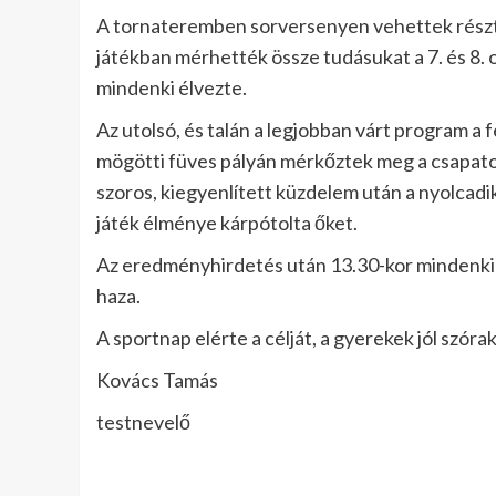
A tornateremben sorversenyen vehettek részt a
játékban mérhették össze tudásukat a 7. és 8. o
mindenki élvezte.
Az utolsó, és talán a legjobban várt program a 
mögötti füves pályán mérkőztek meg a csapatok
szoros, kiegyenlített küzdelem után a nyolcadik
játék élménye kárpótolta őket.
Az eredményhirdetés után 13.30-kor mindenki k
haza.
A sportnap elérte a célját, a gyerekek jól szór
Kovács Tamás
testnevelő