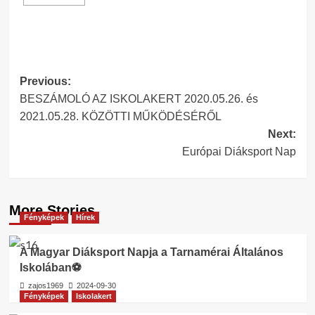
Post
Previous:
BESZÁMOLÓ AZ ISKOLAKERT 2020.05.26. és
navigation
2021.05.28. KÖZÖTTI MŰKÖDÉSÉRŐL
Next:
Európai Diáksport Nap
More Stories
Fényképek
Hírek
A Magyar Diáksport Napja a Tarnamérai Általános
Iskolában⚽️
zajos1969
2024-09-30
Fényképek
Iskolakert