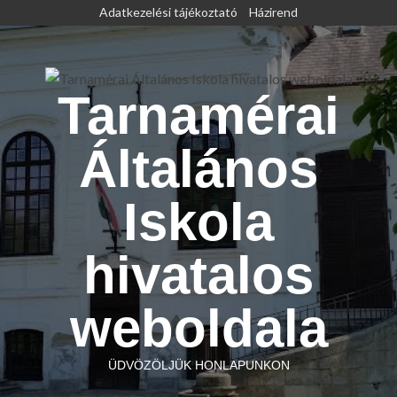
Skip
Adatkezelési tájékoztató
Házirend
to
content
Tarnamérai
Általános
Iskola
hivatalos
weboldala
ÜDVÖZÖLJÜK HONLAPUNKON