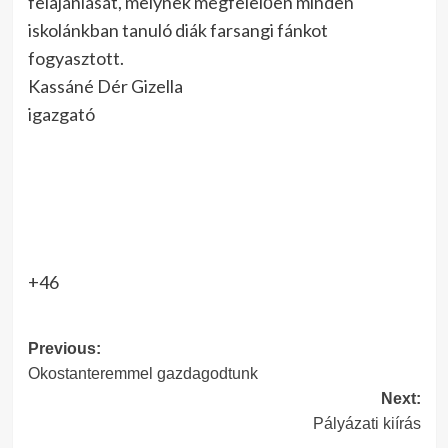
felajánlását, melynek megfelelően minden
iskolánkban tanuló diák farsangi fánkot
fogyasztott.
Kassáné Dér Gizella
igazgató
+46
Post
Previous:
Okostanteremmel gazdagodtunk
navigation
Next:
Pályázati kiírás