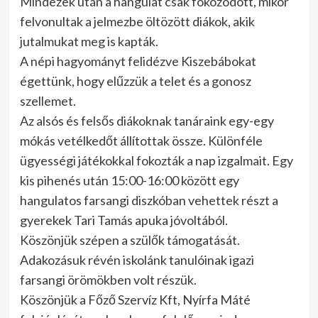
Mindezek után a hangulat csak fokozódott, mikor
felvonultak a jelmezbe öltözött diákok, akik
jutalmukat meg is kapták.
A népi hagyományt felidézve Kiszebábokat
égettünk, hogy elűzzük a telet és a gonosz
szellemet.
Az alsós és felsős diákoknak tanáraink egy-egy
mókás vetélkedőt állítottak össze. Különféle
ügyességi játékokkal fokozták a nap izgalmait. Egy
kis pihenés után 15:00-16:00 között egy
hangulatos farsangi diszkóban vehettek részt a
gyerekek Tari Tamás apuka jóvoltából.
Köszönjük szépen a szülők támogatását.
Adakozásuk révén iskolánk tanulóinak igazi
farsangi örömökben volt részük.
Köszönjük a Főző Szervíz Kft, Nyírfa Máté