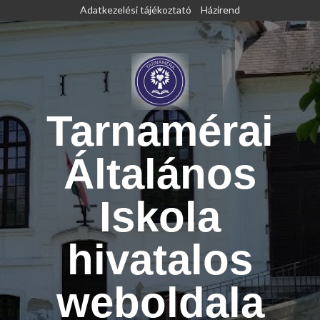
Skip
Adatkezelési tájékoztató
Házirend
to
content
Tarnamérai
Általános
Iskola
hivatalos
weboldala