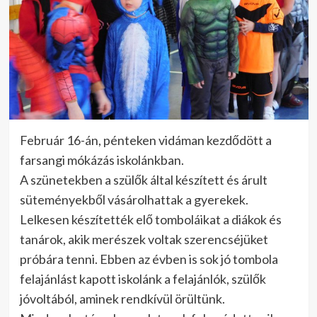
Február 16-án, pénteken vidáman kezdődött a
farsangi mókázás iskolánkban.
A szünetekben a szülők által készített és árult
süteményekből vásárolhattak a gyerekek.
Lelkesen készítették elő tomboláikat a diákok és
tanárok, akik merészek voltak szerencséjüket
próbára tenni. Ebben az évben is sok jó tombola
felajánlást kapott iskolánk a felajánlók, szülők
jóvoltából, aminek rendkívül örültünk.