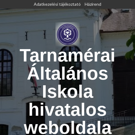
Skip
Adatkezelési tájékoztató
Házirend
to
content
Tarnamérai
Általános
Iskola
hivatalos
weboldala