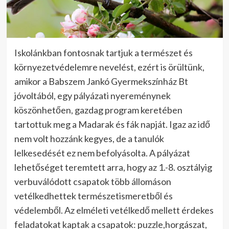
Iskolánkban fontosnak tartjuk a természet és
környezetvédelemre nevelést, ezért is örültünk,
amikor a Babszem Jankó Gyermekszínház Bt
jóvoltából, egy pályázati nyereménynek
köszönhetően, gazdag program keretében
tartottuk meg a Madarak és fák napját. Igaz az idő
nem volt hozzánk kegyes, de a tanulók
lelkesedését ez nem befolyásolta. A pályázat
lehetőséget teremtett arra, hogy az 1.-8. osztályig
verbuválódott csapatok több állomáson
vetélkedhettek természetismeretből és
védelemből. Az elméleti vet
élkedő mellett érdekes
feladatokat kaptak a csapatok: puzzle,horgászat,