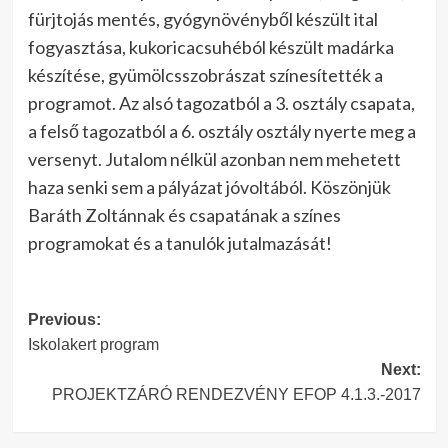
fürjtojás mentés, gyógynövényből készült ital
fogyasztása, kukoricacsuhéból készült madárka
készítése, gyümölcsszobrászat színesítették a
programot. Az alsó tagozatból a 3. osztály csapata,
a felső tagozatból a 6. osztály osztály nyerte meg a
versenyt. Jutalom nélkül azonban nem mehetett
haza senki sem a pályázat jóvoltából. Köszönjük
Baráth Zoltánnak és csapatának a színes
programokat és a tanulók jutalmazását!
Post
Previous:
Iskolakert program
navigation
Next:
PROJEKTZÁRÓ RENDEZVÉNY EFOP 4.1.3.-2017