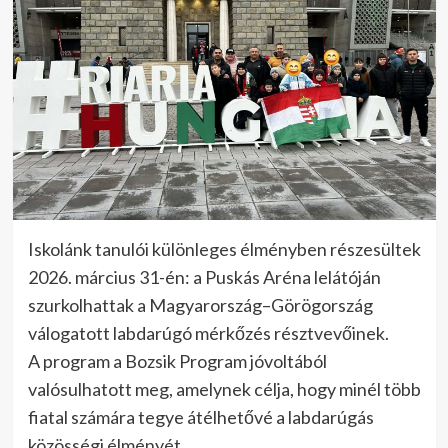
Iskolánk tanulói különleges élményben részesültek
2026. március 31-én: a Puskás Aréna lelátóján
szurkolhattak a Magyarország–Görögország
válogatott labdarúgó mérkőzés résztvevőinek.
A program a Bozsik Program jóvoltából
valósulhatott meg, amelynek célja, hogy minél több
fiatal számára tegye átélhetővé a labdarúgás
közösségi élményét.