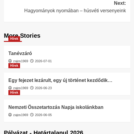
Next:
Hagyományok nyomában – húsvéti versenyeink
More Stories
Hírek
Tanévzáró
zajos1969
2026-07-01
Hírek
Egy fejezet lezárult, egy új történet kezdődik…
zajos1969
2026-06-23
Hírek
Nemzeti Összetartozás Napja iskolánkban
zajos1969
2026-06-05
Pályázat - Határtalanul 2026