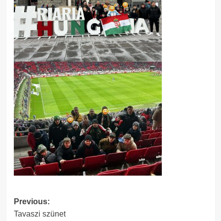
Post
Previous:
Tavaszi szünet
navigation