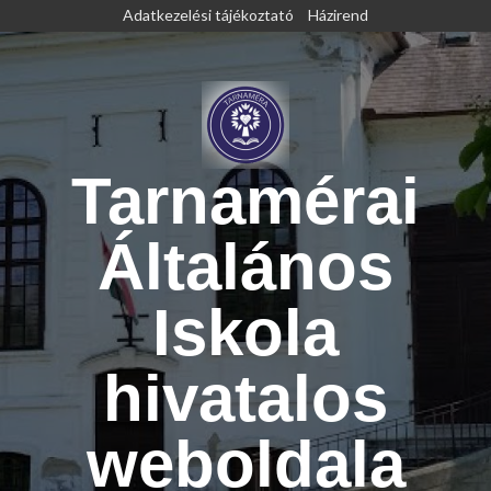
Skip
Adatkezelési tájékoztató
Házirend
to
content
Tarnamérai
Általános
Iskola
hivatalos
weboldala