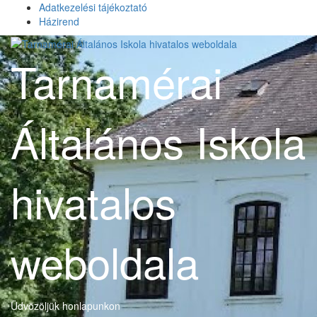
Skip
Adatkezelési tájékoztató
to
Házirend
content
Tarnamérai
Általános Iskola
hivatalos
weboldala
Üdvözöljük honlapunkon