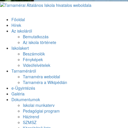
Primary
Menu
Tarnamérai Általános Iskola hivatalos weboldala
Főoldal
Hírek
Az iskoláról
Bemutatkozás
Az iskola története
Iskolakert
Beszámolók
Fényképek
Videófelvételek
Tarnaméráról
Tarnaméra weboldal
Tarnaméra a Wikipédián
e-Ügyintézés
Galéria
Dokumentumok
Iskolai munkaterv
Pedagógiai program
Házirend
SZMSZ
Közzétételi lista