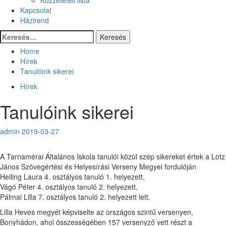
Kapcsolat
Házirend
Keresés:
Home
Hírek
Tanulóink sikerei
Hírek
Tanulóink sikerei
admin
2019-03-27
A Tarnamérai Általános Iskola tanulói közül szép sikereket értek a Lotz
János Szövegértési és Helyesírási Verseny Megyei fordulóján
Heiling Laura 4. osztályos tanuló 1. helyezett,
Vágó Péter 4. osztályos tanuló 2. helyezett,
Pálmai Lilla 7. osztályos tanuló 2. helyezett lett.
Lilla Heves megyét képviselte az országos szintű versenyen,
Bonyhádon, ahol összességében 157 versenyző vett részt a