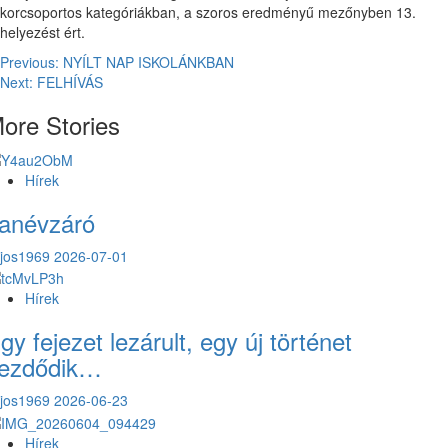
korcsoportos kategóriákban, a szoros eredményű mezőnyben 13.
helyezést ért.
Post
Previous:
NYÍLT NAP ISKOLÁNKBAN
Next:
FELHÍVÁS
navigation
ore Stories
Hírek
anévzáró
ajos1969
2026-07-01
Hírek
gy fejezet lezárult, egy új történet
ezdődik…
ajos1969
2026-06-23
Hírek