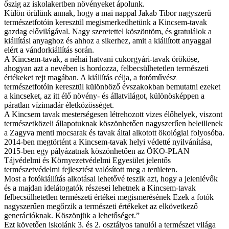
őszig az iskolakertben növényeket ápolunk.
Külön örülünk annak, hogy a mai nappal Jakab Tibor nagyszerű
természetfotóin keresztül megismerkedhetünk a Kincsem-tavak
gazdag elővilágával. Nagy szeretettel köszöntöm, és gratulálok a
kiállítási anyaghoz és ahhoz a sikerhez, amit a kiállított anyaggal
elért a vándorkiállítás során.
A Kincsem-tavak, a néhai hatvani cukorgyári-tavak örököse,
ahogyan azt a nevében is hordozza, felbecsülhetetlen természeti
értékeket rejt magában. A kiállítás célja, a fotóművész
természetfotóin keresztül különböző évszakokban bemutatni ezeket
a kincseket, az itt élő növény- és állatvilágot, különösképpen a
páratlan vízimadár életközösséget.
A Kincsem tavak mesterségesen létrehozott vizes élőhelyek, viszont
természetközeli állapotuknak köszönhetően nagyszerűen beleillenek
a Zagyva menti mocsarak és tavak által alkotott ökológiai folyosóba.
2014-ben megtörtént a Kincsem-tavak helyi védetté nyilvánítása,
2015-ben egy pályázatnak köszönhetően az ÖKO-PLAN
Tájvédelmi és Környezetvédelmi Egyesület jelentős
természetvédelmi fejlesztést valósított meg a területen.
Most a fotókiállítás alkotásai lehetővé teszik azt, hogy a jelenlévők
és a majdan idelátogatók részesei lehetnek a Kincsem-tavak
felbecsülhetetlen természeti értékei megismerésének Ezek a fotók
nagyszerűen megőrzik a természeti értékeket az elkövetkező
generációknak. Köszönjük a lehetőséget.”
Ezt követően iskolánk 3. és 2. osztályos tanulói a természet világa