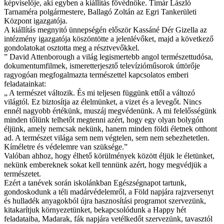
képviselője, aki egyben a kiállítás fővédnöke. Tímár László
Tarnaméra polgármestere, Ballagó Zoltán az Egri Tankerületi
Központ igazgatója.
A kiállítás megnyitó ünnepségén először Kassáné Dér Gizella az
intézmény igazgatója köszöntötte a jelenlévőket, majd a következő
gondolatokat osztotta meg a résztvevőkkel.
” David Attenborough a világ legismertebb angol természettudósa,
dokumentumfilmek, ismeretterjesztő televízióműsorok úttörője
ragyogóan megfogalmazta természettel kapcsolatos emberi
feladatainkat:
„ A természet változik. És mi teljesen függünk ettől a változó
világtól. Ez biztosítja az élelmünket, a vizet és a levegőt. Nincs
ennél nagyobb értékünk, muszáj megvédenünk. A mi felelősségünk
minden tőlünk telhetőt megtenni azért, hogy egy olyan bolygón
éljünk, amely nemcsak nekünk, hanem minden földi életnek otthont
ad. A természet világa sem nem végtelen, sem nem sebezhetetlen.
Kíméletre és védelemre van szüksége.”
Valóban ahhoz, hogy élhető körülmények között éljük le életünket,
nekünk embereknek sokat kell tennünk azért, hogy megvédjük a
természetet.
Ezért a tanévek során iskolánkban Egészségnapot tartunk,
gondoskodunk a téli madárvédelemről, a Föld napjára rajzversenyt
és hulladék anyagokból újra hasznosítási programot szervezünk,
kitakarítjuk környezetünket, bekapcsolódunk a Happy hét
feladataiba, Madarak, fák napjára vetélkedőt szervezünk, tavasztól