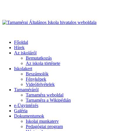
Üdvözöljük honlapunkon
Primary
Menu
Tarnamérai Általános Iskola hivatalos weboldala
Főoldal
Hírek
Az iskoláról
Bemutatkozás
Az iskola története
Iskolakert
Beszámolók
Fényképek
Videófelvételek
Tarnaméráról
Tarnaméra weboldal
Tarnaméra a Wikipédián
e-Ügyintézés
Galéria
Dokumentumok
Iskolai munkaterv
Pedagógiai program