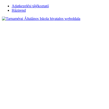
Skip
Adatkezelési tájékoztató
to
Házirend
content
Tarnamérai
Általános Iskola
hivatalos
weboldala