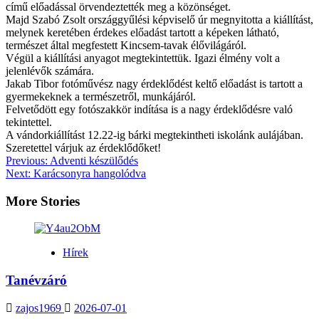
című előadással örvendeztették meg a közönséget.
Majd Szabó Zsolt országgyűlési képviselő úr megnyitotta a kiállítást,
melynek keretében érdekes előadást tartott a képeken látható,
természet által megfestett Kincsem-tavak élővilágáról.
Végül a kiállítási anyagot megtekintettük. Igazi élmény volt a
jelenlévők számára.
Jakab Tibor fotóművész nagy érdeklődést keltő előadást is tartott a
gyermekeknek a természetről, munkájáról.
Felvetődött egy fotószakkör indítása is a nagy érdeklődésre való
tekintettel.
A vándorkiállítást 12.22-ig bárki megtekintheti iskolánk aulájában.
Szeretettel várjuk az érdeklődőket!
Post
Previous:
Adventi készülődés
Next:
Karácsonyra hangolódva
navigation
More Stories
Hírek
Tanévzáró
zajos1969
2026-07-01