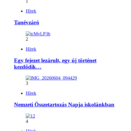
1
Hírek
Tanévzáró
2
Hírek
Egy fejezet lezárult, egy új történet
kezdődik…
3
Hírek
Nemzeti Összetartozás Napja iskolánkban
4