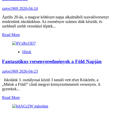
és
Tünde
zajos1969
2026-04-24
Április 20-án, a magyar költészet napja alkalmából szavalóversenyt
rendeztünk iskolánkban. Az eseményre számos diák készült, és
szebbnél szebb versekkel léptek...
Read
Read More
more
about
Versek
Hírek
szárnyán
–
Fantasztikus versenyeredmények a Föld Napján
Költészet
napi
szavalóverseny
zajos1969
2026-04-23
iskolánkban
Iskolánk 3. osztályosai közül 3 tanuló vett részt Kiskörén, a
„Miénk a Föld!” című megyei környezetismereti versenyen. A
gyerekek...
Read
Read More
more
about
Fantasztikus