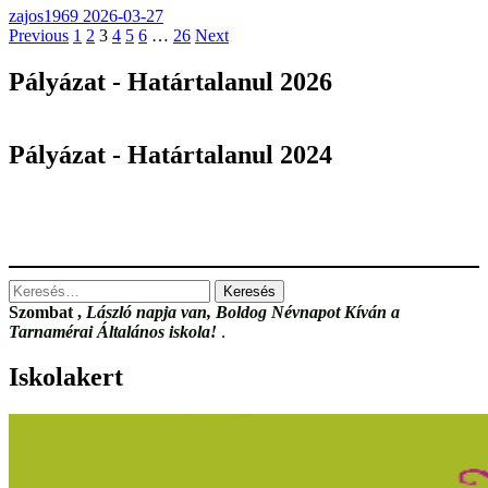
zajos1969
2026-03-27
Bejegyzések
Previous
1
2
3
4
5
6
…
26
Next
lapozása
Pályázat - Határtalanul 2026
Pályázat - Határtalanul 2024
Keresés:
Szombat
,
László napja van, Boldog Névnapot Kíván a
Tarnamérai Általános iskola!
.
Iskolakert