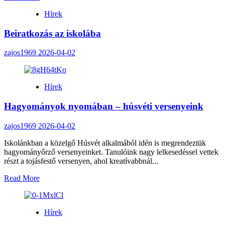
more
Hírek
about
Tavaszi
Beiratkozás az iskolába
Iskolacsalogató
zajos1969
2026-04-02
Hírek
Hagyományok nyomában – húsvéti versenyeink
zajos1969
2026-04-02
Iskolánkban a közelgő Húsvét alkalmából idén is megrendeztük
hagyományőrző versenyeinket. Tanulóink nagy lelkesedéssel vettek
részt a tojásfestő versenyen, ahol kreatívabbnál...
Read
Read More
more
about
Hagyományok
Hírek
nyomában
–