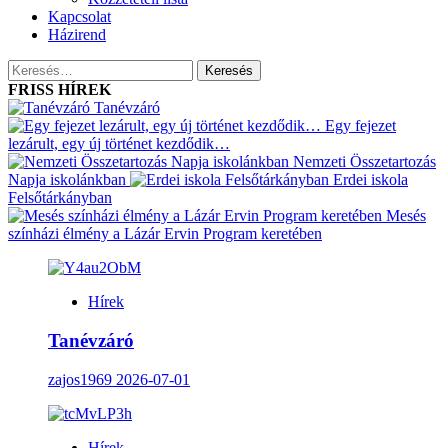
Kapcsolat
Házirend
Keresés:
FRISS HÍREK
Tanévzáró
Egy fejezet
lezárult, egy új történet kezdődik…
Nemzeti Összetartozás
Napja iskolánkban
Erdei iskola
Felsőtárkányban
Mesés
színházi élmény a Lázár Ervin Program keretében
Hírek
Tanévzáró
zajos1969
2026-07-01
Hírek