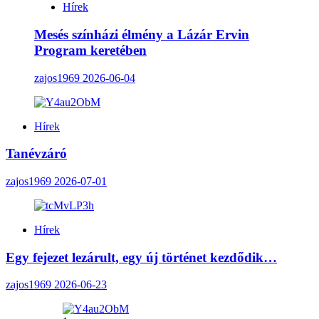
Hírek
Mesés színházi élmény a Lázár Ervin
Program keretében
zajos1969
2026-06-04
Hírek
Tanévzáró
zajos1969
2026-07-01
Hírek
Egy fejezet lezárult, egy új történet kezdődik…
zajos1969
2026-06-23