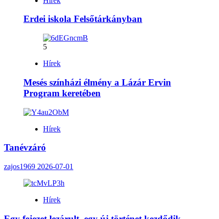
Hírek
Erdei iskola Felsőtárkányban
5
Hírek
Mesés színházi élmény a Lázár Ervin
Program keretében
Hírek
Tanévzáró
zajos1969
2026-07-01
Hírek
Egy fejezet lezárult, egy új történet kezdődik…