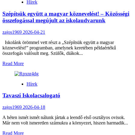
Hírek
versenyeredmények
a
Szépítsük együtt a magyar köznevelést! – Közösségi
Föld
Napján
összefogással megújult az iskolaudvarunk
zajos1969
2026-04-21
Iskolánk örömmel vett részt a „Szépítsük együtt a magyar
köznevelést!” programban, amelynek keretében példaértékű
összefogás valósult meg. Szülők, diákok...
Read
Read More
more
about
Szépítsük
Hírek
együtt
a
Tavaszi Iskolacsalogató
magyar
köznevelést!
–
zajos1969
2026-04-18
Közösségi
összefogással
A héten ismét ismét nálunk jártak a leendő első osztályos ovisok.
megújult
Már nem volt ismeretlen számukra a környezet, hiszen harmadik...
az
Read
Read More
iskolaudvarunk