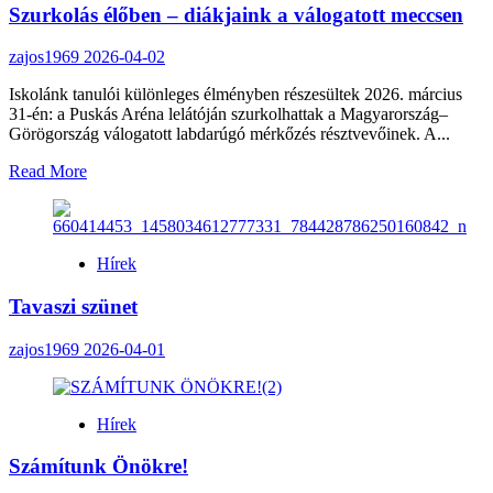
Szurkolás élőben – diákjaink a válogatott meccsen
húsvéti
versenyeink
zajos1969
2026-04-02
Iskolánk tanulói különleges élményben részesültek 2026. március
31-én: a Puskás Aréna lelátóján szurkolhattak a Magyarország–
Görögország válogatott labdarúgó mérkőzés résztvevőinek. A...
Read
Read More
more
about
Szurkolás
élőben
Hírek
–
diákjaink
Tavaszi szünet
a
válogatott
meccsen
zajos1969
2026-04-01
Hírek
Számítunk Önökre!