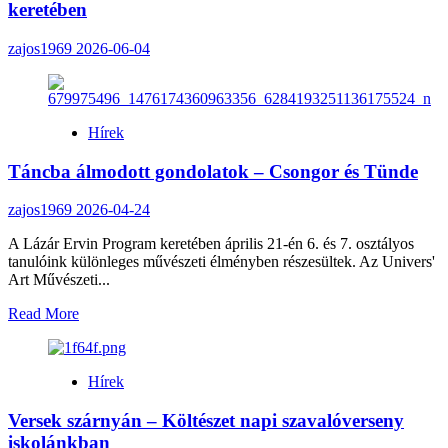
keretében
zajos1969
2026-06-04
Hírek
Táncba álmodott gondolatok – Csongor és Tünde
zajos1969
2026-04-24
A Lázár Ervin Program keretében április 21-én 6. és 7. osztályos
tanulóink különleges művészeti élményben részesültek. Az Univers'
Art Művészeti...
Read
Read More
more
about
Táncba
Hírek
álmodott
gondolatok
Versek szárnyán – Költészet napi szavalóverseny
–
Csongor
iskolánkban