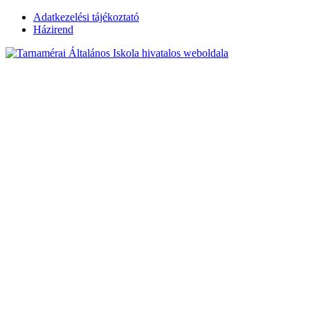
Skip
Adatkezelési tájékoztató
to
Házirend
content
Tarnamérai
Általános Iskola
hivatalos
weboldala