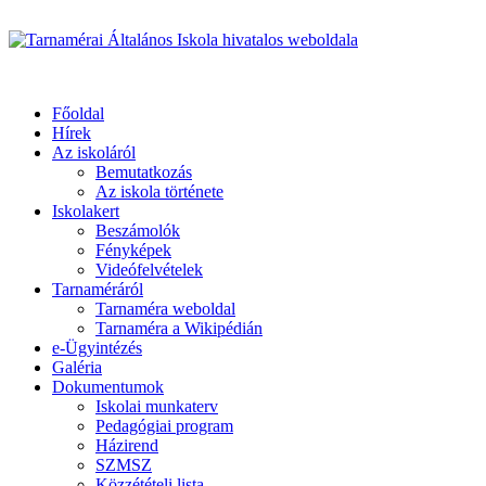
Üdvözöljük honlapunkon
Primary
Menu
Tarnamérai Általános Iskola hivatalos weboldala
Főoldal
Hírek
Az iskoláról
Bemutatkozás
Az iskola története
Iskolakert
Beszámolók
Fényképek
Videófelvételek
Tarnaméráról
Tarnaméra weboldal
Tarnaméra a Wikipédián
e-Ügyintézés
Galéria
Dokumentumok
Iskolai munkaterv
Pedagógiai program
Házirend
SZMSZ
Közzétételi lista