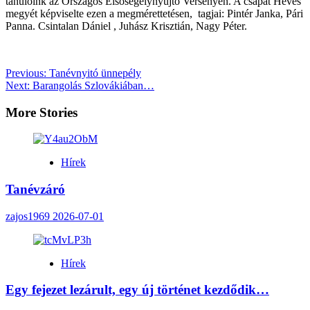
tanulóink az Országos Elsősegélynyújtó Versenyen. A csapat Heves
megyét képviselte ezen a megmérettetésen, tagjai: Pintér Janka, Pári
Panna. Csintalan Dániel , Juhász Krisztián, Nagy Péter.
Post
Previous:
Tanévnyitó ünnepély
Next:
Barangolás Szlovákiában…
navigation
More Stories
Hírek
Tanévzáró
zajos1969
2026-07-01
Hírek
Egy fejezet lezárult, egy új történet kezdődik…