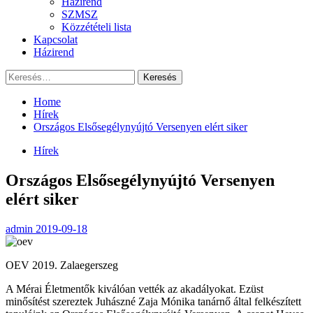
Házirend
SZMSZ
Közzétételi lista
Kapcsolat
Házirend
Keresés:
Home
Hírek
Országos Elsősegélynyújtó Versenyen elért siker
Hírek
Országos Elsősegélynyújtó Versenyen
elért siker
admin
2019-09-18
OEV 2019. Zalaegerszeg
A Mérai Életmentők kiválóan vették az akadályokat. Ezüst
minősítést szereztek Juhászné Zaja Mónika tanárnő által felkészített