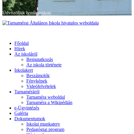
Üdvözöljük honlapunkon
Primary
Menu
Tarnamérai Általános Iskola hivatalos weboldala
Főoldal
Hírek
Az iskoláról
Bemutatkozás
Az iskola története
Iskolakert
Beszámolók
Fényképek
Videófelvételek
Tarnaméráról
Tarnaméra weboldal
Tarnaméra a Wikipédián
e-Ügyintézés
Galéria
Dokumentumok
Iskolai munkaterv
Pedagógiai program